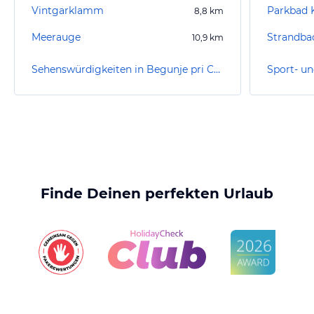
Vintgarklamm
Parkbad 
8,8
km
Meerauge
Strandba
10,9
km
Sehenswürdigkeiten in Begunje pri Cerknici
Finde Deinen perfekten Urlaub