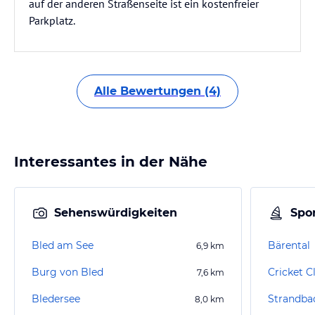
auf der anderen Straßenseite ist ein kostenfreier
Parkplatz.
Alle Bewertungen (4)
Interessantes in der Nähe
Sehenswürdigkeiten
Spor
Bled am See
Bärental
6,9
km
Burg von Bled
Cricket C
7,6
km
Bledersee
Strandba
8,0
km