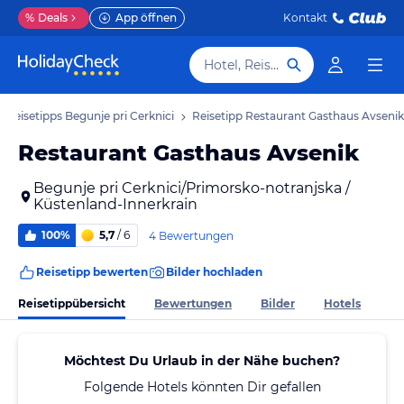
%
Deals
App öffnen
Kontakt
Hotel, Reiseziel
Reisetipps Begunje pri Cerknici
Reisetipp Restaurant Gasthaus Avsenik
Restaurant Gasthaus Avsenik
Begunje pri Cerknici/Primorsko-notranjska /
Küstenland-Innerkrain
100%
5,7
/ 6
4 Bewertungen
Reisetipp bewerten
Bilder hochladen
Reisetippübersicht
Bewertungen
Bilder
Hotels
Möchtest Du Urlaub in der Nähe buchen?
Folgende Hotels könnten Dir gefallen