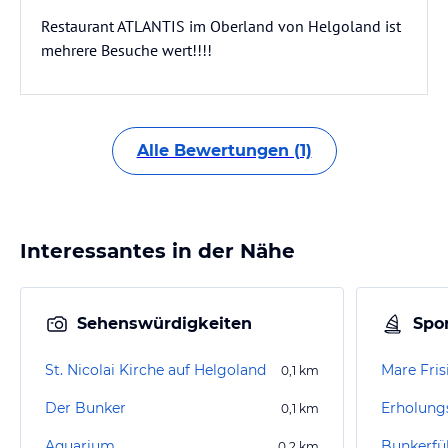
Restaurant ATLANTIS im Oberland von Helgoland ist
mehrere Besuche wert!!!!
Alle Bewertungen (1)
Interessantes in der Nähe
Sehenswürdigkeiten
Spor
St. Nicolai Kirche auf Helgoland
Mare Fri
0,1
km
Der Bunker
0,1
km
Aquarium
Bunkerfü
0,2
km