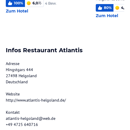
100
%
6,0
/
6
4 Bew.
80
%
4,8
/
6
Zum Hotel
Zum Hotel
Infos Restaurant Atlantis
Adresse
Hingstgars 444
27498 Helgoland
Deutschland
Website
http://www.atlantis-helgoland.de/
Kontakt
atlantis-helgoland@web.de
+49 4725 640716