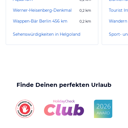
Werner-Heisenberg-Denkmal
Tourist I
0,2
km
Wappen-Bär Berlin 456 km
Wandern 
0,2
km
Sehenswürdigkeiten in Helgoland
Finde Deinen perfekten Urlaub