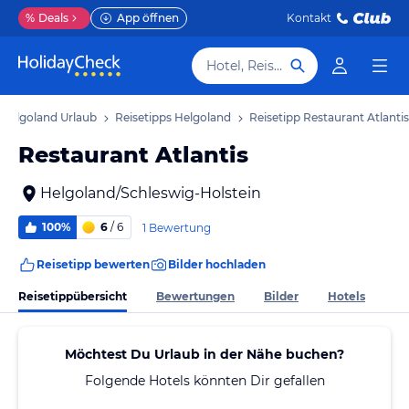
%
Deals
App öffnen
Kontakt
Hotel, Reiseziel
Helgoland Urlaub
Reisetipps Helgoland
Reisetipp Restaurant Atlantis
Restaurant Atlantis
Helgoland/Schleswig-Holstein
100%
6
/ 6
1 Bewertung
Reisetipp bewerten
Bilder hochladen
Reisetippübersicht
Bewertungen
Bilder
Hotels
Möchtest Du Urlaub in der Nähe buchen?
Folgende Hotels könnten Dir gefallen