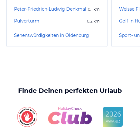
Peter-Friedrich-Ludwig Denkmal
Weisse F
0,1
km
Pulverturm
Golf in Hu
0,2
km
Sehenswürdigkeiten in Oldenburg
Finde Deinen perfekten Urlaub