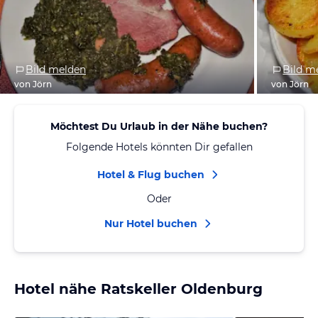
Bild melden
Bild m
von Jörn
von Jörn
Möchtest Du Urlaub in der Nähe buchen?
Folgende Hotels könnten Dir gefallen
Hotel & Flug buchen
Oder
Nur Hotel buchen
Hotel nähe Ratskeller Oldenburg