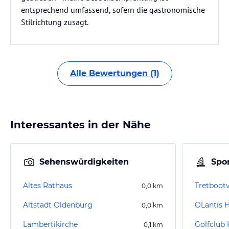
entsprechend umfassend, sofern die gastronomische
Stilrichtung zusagt.
Alle Bewertungen (1)
Interessantes in der Nähe
Sehenswürdigkeiten
Spor
Altes Rathaus
Tretbootv
0,0
km
Altstadt Oldenburg
OLantis 
0,0
km
Lambertikirche
Golfclub 
0,1
km