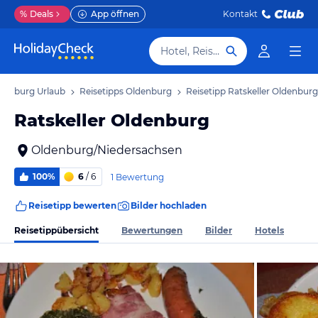
%
Deals
App öffnen
Kontakt
Hotel, Reiseziel
denburg Urlaub
Reisetipps Oldenburg
Reisetipp Ratskeller Oldenburg
Ratskeller Oldenburg
Oldenburg/Niedersachsen
100%
6
/ 6
1 Bewertung
Reisetipp bewerten
Bilder hochladen
Reisetippübersicht
Bewertungen
Bilder
Hotels