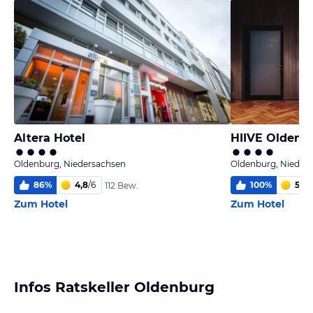
Altera Hotel
HIIVE Oldenb
Oldenburg, Niedersachsen
Oldenburg, Nieder
86
%
4,8
/
6
100
%
5,6
/
112 Bew.
Zum Hotel
Zum Hotel
Infos Ratskeller Oldenburg