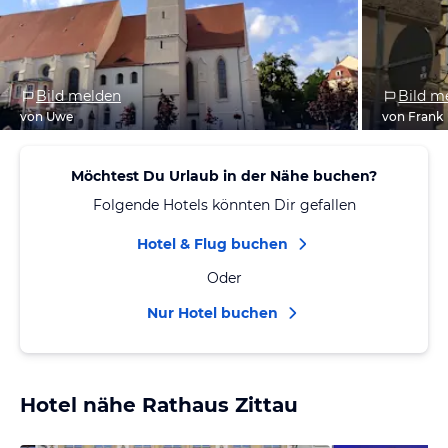
Bild melden
Bild m
von Uwe
von Frank
Möchtest Du Urlaub in der Nähe buchen?
Folgende Hotels könnten Dir gefallen
Hotel & Flug buchen
Oder
Nur Hotel buchen
Hotel nähe Rathaus Zittau