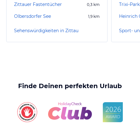
Zittauer Fastentücher
Trixi-Park
0,3
km
Olbersdorfer See
Heinrich
1,9
km
Sehenswürdigkeiten in Zittau
Sport- un
Finde Deinen perfekten Urlaub