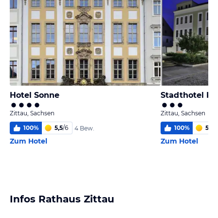
Hotel Sonne
Stadthotel Kö
Zittau, Sachsen
Zittau, Sachsen
100
%
5,5
/
6
100
%
5,9
/
4 Bew.
Zum Hotel
Zum Hotel
Infos Rathaus Zittau