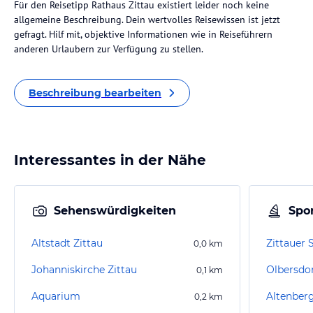
Für den Reisetipp Rathaus Zittau existiert leider noch keine
allgemeine Beschreibung. Dein wertvolles Reisewissen ist jetzt
gefragt. Hilf mit, objektive Informationen wie in Reiseführern
anderen Urlaubern zur Verfügung zu stellen.
Beschreibung bearbeiten
Interessantes in der Nähe
Sehenswürdigkeiten
Spor
Altstadt Zittau
Zittauer
0,0
km
Johanniskirche Zittau
Olbersdor
0,1
km
Aquarium
Altenber
0,2
km