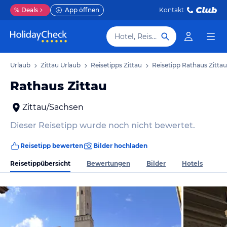
%
Deals
App öffnen
Kontakt
Hotel, Reiseziel
sen Urlaub
Zittau Urlaub
Reisetipps Zittau
Reisetipp Rathaus Zittau
Rathaus Zittau
Zittau/Sachsen
Dieser Reisetipp wurde noch nicht bewertet.
Reisetipp bewerten
Bilder hochladen
Reisetippübersicht
Bewertungen
Bilder
Hotels