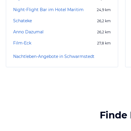
Night-Flight Bar im Hotel Maritim
24,9
km
Schateke
26,2
km
Anno Dazumal
26,2
km
Film-Eck
27,8
km
Nachtleben-Angebote in Schwarmstedt
Finde