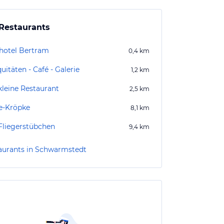
Restaurants
hotel Bertram
0,4
km
uitäten - Café - Galerie
1,2
km
kleine Restaurant
2,5
km
e-Kröpke
8,1
km
Fliegerstübchen
9,4
km
aurants in Schwarmstedt