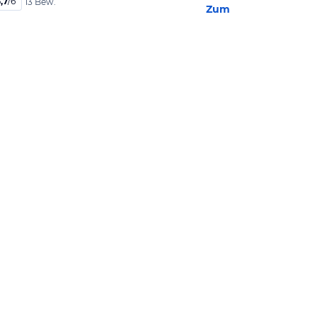
,7
/
6
13 Bew.
Zum Hotel