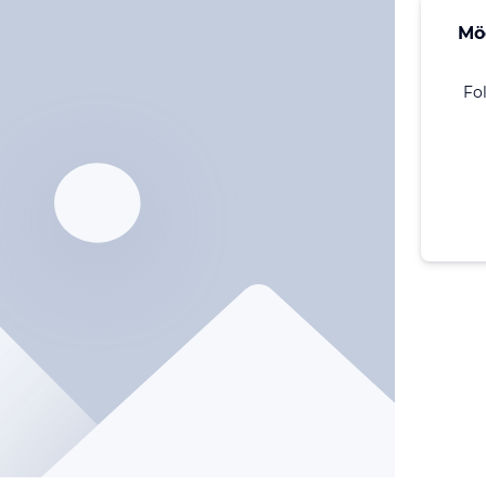
Mö
Fo