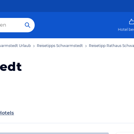
Hotel be
armstedt Urlaub
Reisetipps Schwarmstedt
Reisetipp Rathaus Schw
edt
Hotels