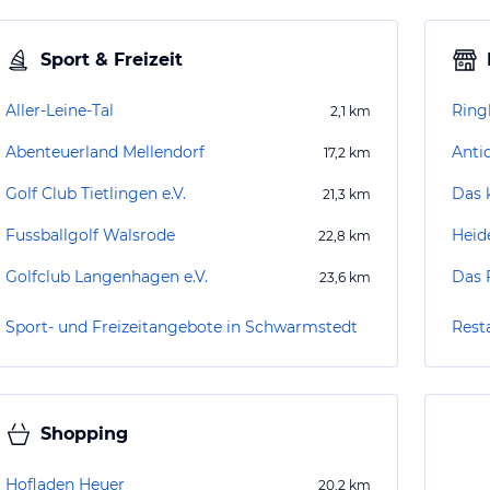
Sport & Freizeit
Aller-Leine-Tal
Ring
2,1
km
Abenteuerland Mellendorf
Antiq
17,2
km
Golf Club Tietlingen e.V.
Das 
21,3
km
Fussballgolf Walsrode
Heid
22,8
km
Golfclub Langenhagen e.V.
Das 
23,6
km
Sport- und Freizeitangebote in Schwarmstedt
Rest
Shopping
Hofladen Heuer
20,2
km