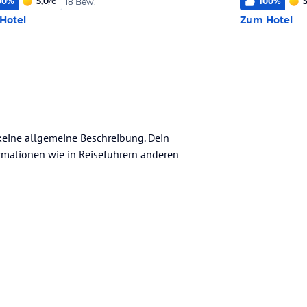
00
%
5,0
/
6
100
%
5
18 Bew.
Hotel
Zum Hotel
 keine allgemeine Beschreibung. Dein
nformationen wie in Reiseführern anderen