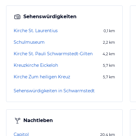
Sehenswürdigkeiten
Kirche St. Laurentius
0,1
km
Schulmuseum
2,2
km
Kirche St. Pauli Schwarmstedt-Gilten
4,2
km
Kreuzkirche Eickeloh
5,7
km
Kirche Zum heiligen Kreuz
5,7
km
Sehenswürdigkeiten in Schwarmstedt
Nachtleben
Capitol
20,4
km