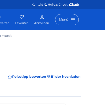
Kontakt
HolidayCheck 
Menü
werten
Favoriten
Anmelden
armstedt
Reisetipp bewerten
Bilder hochladen