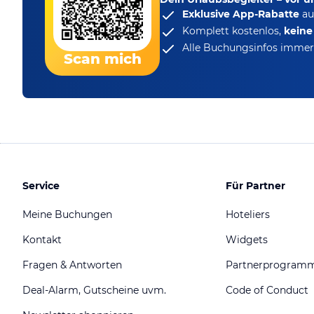
Exklusive App-Rabatte
au
Komplett kostenlos,
kein
Alle Buchungsinfos immer 
Scan mich
Service
Für Partner
Meine Buchungen
Hoteliers
Kontakt
Widgets
Fragen & Antworten
Partnerprogram
Deal-Alarm, Gutscheine uvm.
Code of Conduct