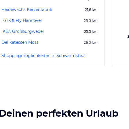
Heidewachs Kerzenfabrik
21,6
km
Park & Fly Hannover
25,0
km
IKEA Großburgwedel
25,5
km
Delikatessen Moss
26,0
km
Shoppingmöglichkeiten in Schwarmstedt
 Deinen perfekten Urlaub