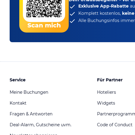
Exklusive App-Rabatte
au
Komplett kostenlos,
kein
Alle Buchungsinfos immer 
Scan mich
Service
Für Partner
Meine Buchungen
Hoteliers
Kontakt
Widgets
Fragen & Antworten
Partnerprogram
Deal-Alarm, Gutscheine uvm.
Code of Conduct