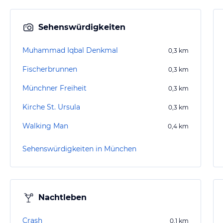
Sehenswürdigkeiten
Muhammad Iqbal Denkmal
0,3
km
Fischerbrunnen
0,3
km
Münchner Freiheit
0,3
km
Kirche St. Ursula
0,3
km
Walking Man
0,4
km
Sehenswürdigkeiten in München
Nachtleben
Crash
0,1
km