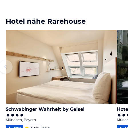
Hotel nähe Rarehouse
Schwabinger Wahrheit by Geisel
Hote
München, Bayern
Münch