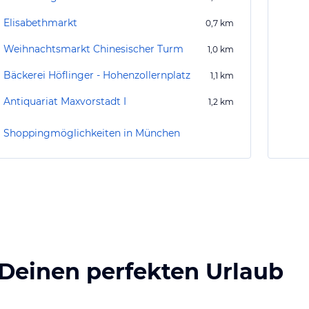
Elisabethmarkt
0,7
km
Weihnachtsmarkt Chinesischer Turm
1,0
km
Bäckerei Höflinger - Hohenzollernplatz
1,1
km
Antiquariat Maxvorstadt I
1,2
km
Shoppingmöglichkeiten in München
 Deinen perfekten Urlaub