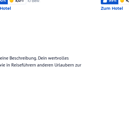
00
%
5,0
/
6
99
%
4
10 Bew.
Hotel
Zum Hotel
meine Beschreibung. Dein wertvolles
n wie in Reiseführern anderen Urlaubern zur