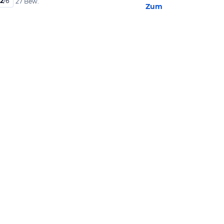
,2
/
6
27 Bew.
Zum Hotel