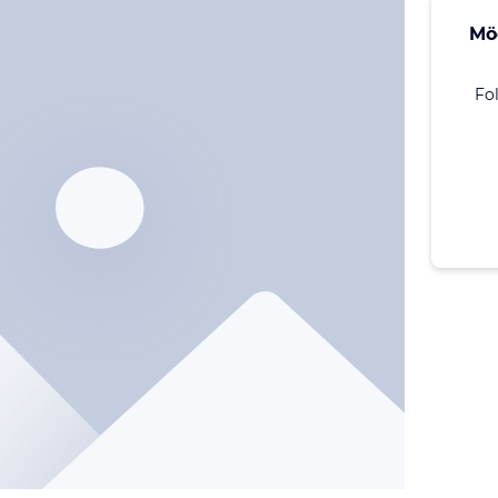
Mö
Fo