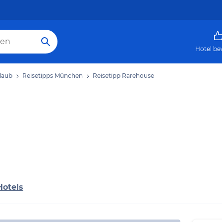
Hotel be
laub
Reisetipps München
Reisetipp Rarehouse
Hotels