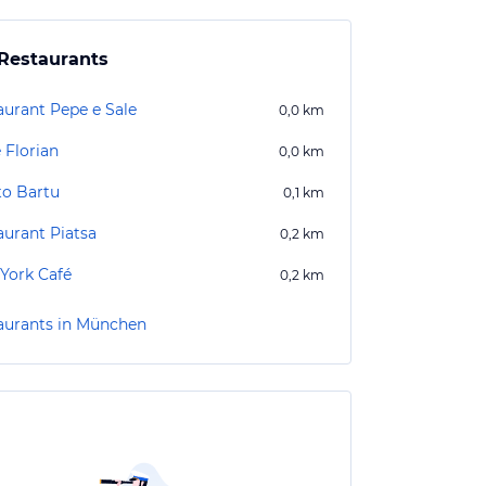
Restaurants
aurant Pepe e Sale
0,0
km
 Florian
0,0
km
to Bartu
0,1
km
aurant Piatsa
0,2
km
York Café
0,2
km
aurants in München