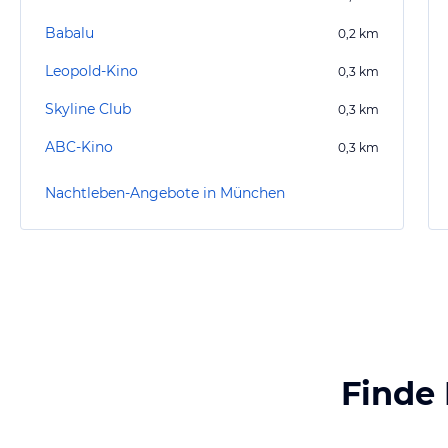
Babalu
0,2
km
Leopold-Kino
0,3
km
Skyline Club
0,3
km
ABC-Kino
0,3
km
Nachtleben-Angebote in München
Finde