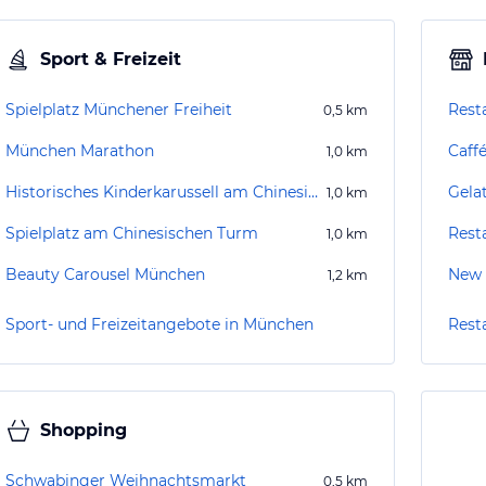
Sport & Freizeit
Spielplatz Münchener Freiheit
Rest
0,5
km
München Marathon
Caffé
1,0
km
Historisches Kinderkarussell am Chinesischen Turm
Gela
1,0
km
Spielplatz am Chinesischen Turm
Rest
1,0
km
Beauty Carousel München
New 
1,2
km
Sport- und Freizeitangebote in München
Rest
Shopping
Schwabinger Weihnachtsmarkt
0,5
km