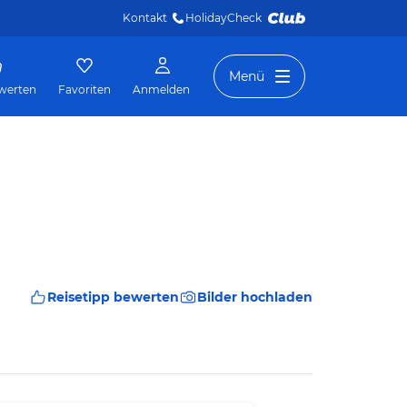
Kontakt
HolidayCheck 
Menü
werten
Favoriten
Anmelden
Reisetipp bewerten
Bilder hochladen