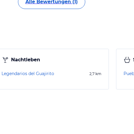
Alle Bewertungen (1)
Nachtleben
Legendarios del Guajirito
Puebl
2,7
km