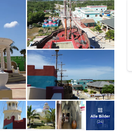
Bild melden
von Ulrike
Bild melden
von Sandy & Ralf
Alle Bilder
(
24
)
Bild
Bild
Bild