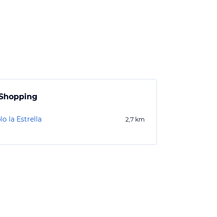
Shopping
o la Estrella
2,7
km