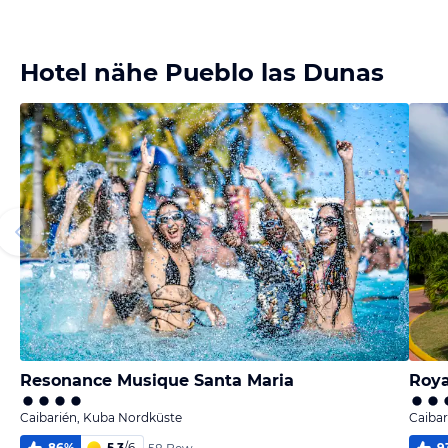
melden
melden
melden
melden
von Sandy &
von Sandy &
von Sandy &
von Sandy &
Ralf
Ralf
Ralf
Ralf
Hotel nähe Pueblo las Dunas
Resonance Musique Santa Maria
Roya
Caibarién, Kuba Nordküste
Caibar
86
%
5,3
/
6
9