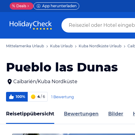
%
Deals
App herunterladen
Mittelamerika Urlaub
Kuba Urlaub
Kuba Nordküste Urlaub
Caib
Pueblo las Dunas
Caibarién/Kuba Nordküste
100%
4
/ 6
1 Bewertung
Reisetippübersicht
Bewertungen
Bilder