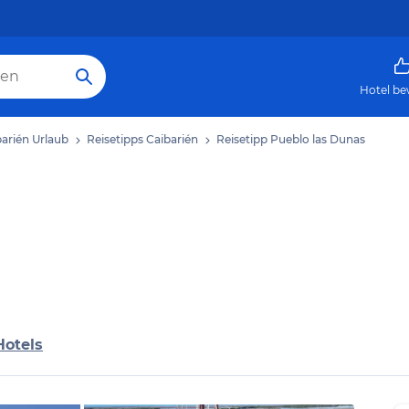
Hotel be
arién Urlaub
Reisetipps Caibarién
Reisetipp Pueblo las Dunas
Hotels