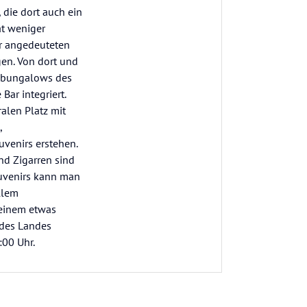
 die dort auch ein
at weniger
er angedeuteten
gen. Von dort und
elbungalows des
Bar integriert.
alen Platz mit
,
venirs erstehen.
nd Zigarren sind
Souvenirs kann man
llem
 einem etwas
 des Landes
:00 Uhr.