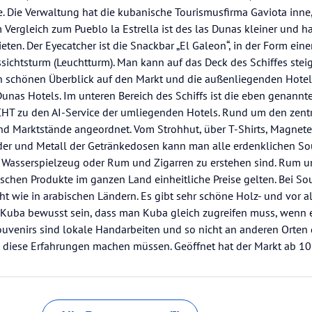
. Die Verwaltung hat die kubanische Tourismusfirma Gaviota inne,
m Vergleich zum Pueblo la Estrella ist des las Dunas kleiner und h
en. Der Eyecatcher ist die Snackbar „El Galeon“, in der Form ein
sichtsturm (Leuchtturm). Man kann auf das Deck des Schiffes stei
n schönen Überblick auf den Markt und die außenliegenden Hot
unas Hotels. Im unteren Bereich des Schiffs ist die eben genannte 
HT zu den AI-Service der umliegenden Hotels. Rund um den zentr
d Marktstände angeordnet. Vom Strohhut, über T-Shirts, Magnete
er und Metall der Getränkedosen kann man alle erdenklichen Sou
n Wasserspielzeug oder Rum und Zigarren zu erstehen sind. Rum u
imischen Produkte im ganzen Land einheitliche Preise gelten. Bei 
ht wie in arabischen Ländern. Es gibt sehr schöne Holz- und vor a
in Kuba bewusst sein, dass man Kuba gleich zugreifen muss, wenn
 Souvenirs sind lokale Handarbeiten und so nicht an anderen Orten
le diese Erfahrungen machen müssen. Geöffnet hat der Markt ab 10