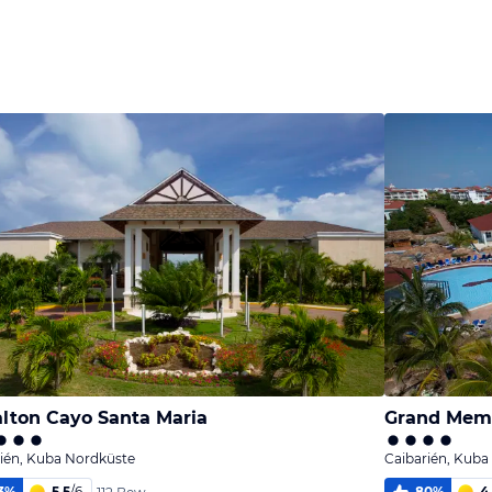
melden
melden
melden
von Sandy &
von Sandy &
von Sandy &
Ralf
Ralf
Ralf
lton Cayo Santa Maria
Grand Memo
ién, Kuba Nordküste
Caibarién, Kuba
3
%
5,5
/
6
80
%
4