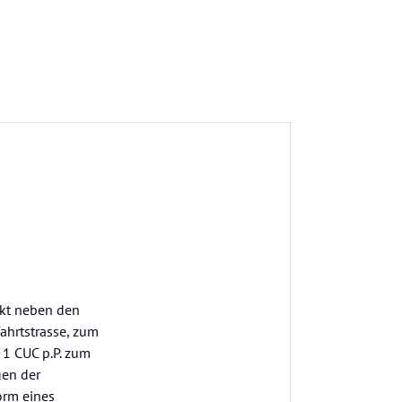
ekt neben den
ahrtstrasse, zum
 1 CUC p.P. zum
gen der
orm eines