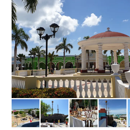
Bild melden
von Sabrina
Bild
Bild
Bild
Bild