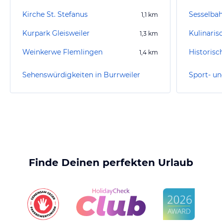
Kirche St. Stefanus
Sesselba
1,1
km
Kurpark Gleisweiler
1,3
km
Weinkerwe Flemlingen
Historis
1,4
km
Sehenswürdigkeiten in Burrweiler
Finde Deinen perfekten Urlaub