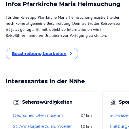
Infos Pfarrkirche Maria Heimsuchung
Für den Reisetipp Pfarrkirche Maria Heimsuchung existiert leider
noch keine allgemeine Beschreibung. Dein wertvolles Reisewissen
ist jetzt gefragt. Hilf mit, objektive Informationen wie in
Reiseführern anderen Urlaubern zur Verfügung zu stellen.
Beschreibung bearbeiten
Interessantes in der Nähe
Sehenswürdigkeiten
Spor
Deutsches Ofenmuseum
Schweize
0,1
km
St. Annakapelle zu Burrweiler
Rietburg
1,0
km