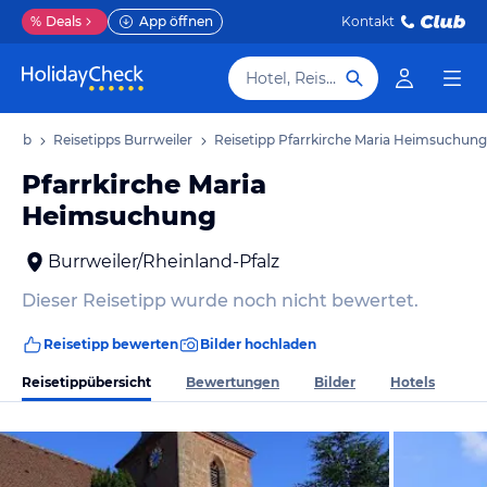
%
Deals
App öffnen
Kontakt
Hotel, Reiseziel
rlaub
Reisetipps Burrweiler
Reisetipp Pfarrkirche Maria Heimsuchung
Pfarrkirche Maria
Heimsuchung
Burrweiler/Rheinland-Pfalz
Dieser Reisetipp wurde noch nicht bewertet.
Reisetipp bewerten
Bilder hochladen
Reisetippübersicht
Bewertungen
Bilder
Hotels