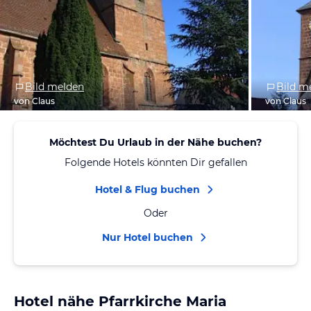
Bild melden
Bild m
von Claus
von Claus
Möchtest Du Urlaub in der Nähe buchen?
Folgende Hotels könnten Dir gefallen
Hotel & Flug buchen
Oder
Nur Hotel buchen
Hotel nähe Pfarrkirche Maria