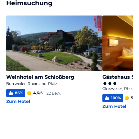
Heimsuchung
Weinhotel am Schloßberg
Gästehaus Sa
Burrweiler, Rheinland-Pfalz
Gleisweiler, Rheinla
86
%
4,6
/
6
22 Bew.
100
%
5,8
/
Zum Hotel
Zum Hotel