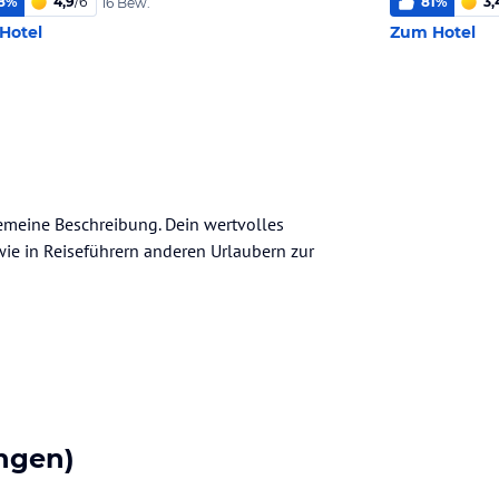
8
%
4,9
/
6
81
%
3,
16 Bew.
Hotel
Zum Hotel
gemeine Beschreibung. Dein wertvolles
n wie in Reiseführern anderen Urlaubern zur
ngen)