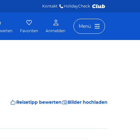
Kontakt
HolidayCheck 
Menü
werten
Favoriten
Anmelden
Reisetipp bewerten
Bilder hochladen