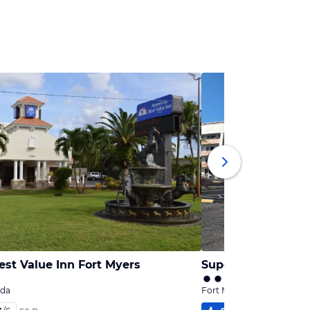
st Value Inn Fort Myers
Super 8 Motel For
ida
Fort Myers, Florida