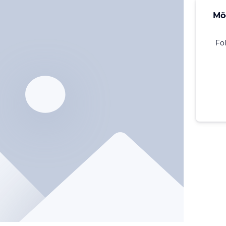
Mö
Fo