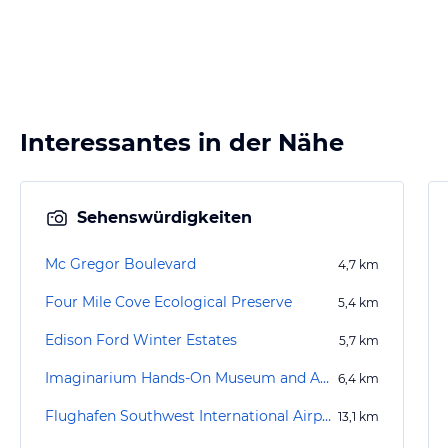
Interessantes in der Nähe
Sehenswürdigkeiten
Mc Gregor Boulevard
4,7
km
Four Mile Cove Ecological Preserve
5,4
km
Edison Ford Winter Estates
5,7
km
Imaginarium Hands-On Museum and Aquarium
6,4
km
Flughafen Southwest International Airport RSW
13,1
km