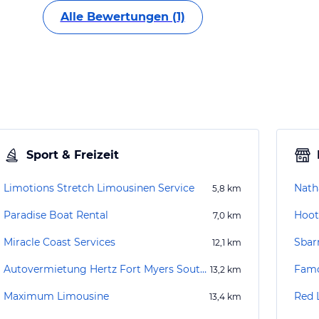
Alle Bewertungen (1)
Sport & Freizeit
Limotions Stretch Limousinen Service
Nath
5,8
km
Paradise Boat Rental
Hoot
7,0
km
Miracle Coast Services
Sbar
12,1
km
Autovermietung Hertz Fort Myers Southwest International Airport
Famo
13,2
km
Maximum Limousine
Red 
13,4
km