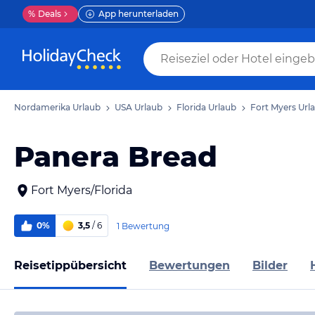
%
Deals
App herunterladen
Nordamerika Urlaub
USA Urlaub
Florida Urlaub
Fort Myers Url
Panera Bread
Fort Myers/Florida
0%
3,5
/ 6
1 Bewertung
Reisetippübersicht
Bewertungen
Bilder