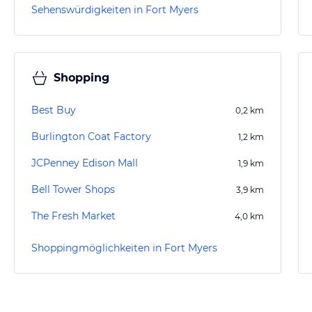
Sehenswürdigkeiten in Fort Myers
Shopping
Best Buy
0,2
km
Burlington Coat Factory
1,2
km
JCPenney Edison Mall
1,9
km
Bell Tower Shops
3,9
km
The Fresh Market
4,0
km
Shoppingmöglichkeiten in Fort Myers