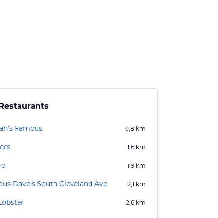
Restaurants
an's Famous
0,8
km
ers
1,6
km
ro
1,9
km
us Dave's South Cleveland Ave
2,1
km
Lobster
2,6
km