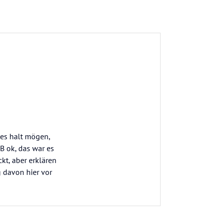
 es halt mögen,
 B ok, das war es
t, aber erklären
g davon hier vor