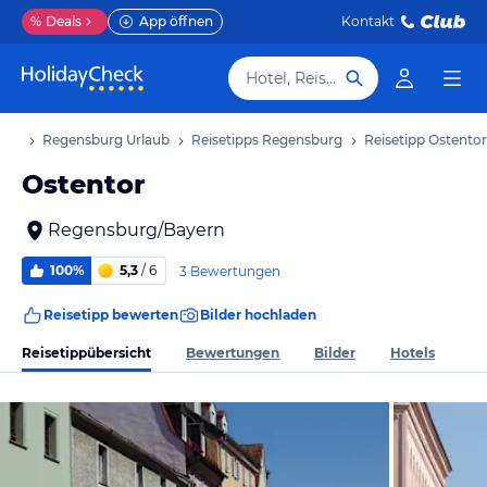
%
Deals
App öffnen
Kontakt
Hotel, Reiseziel
aub
Regensburg Urlaub
Reisetipps Regensburg
Reisetipp Ostentor
Ostentor
Regensburg/Bayern
100%
5,3
/ 6
3 Bewertungen
Reisetipp bewerten
Bilder hochladen
Reisetippübersicht
Bewertungen
Bilder
Hotels