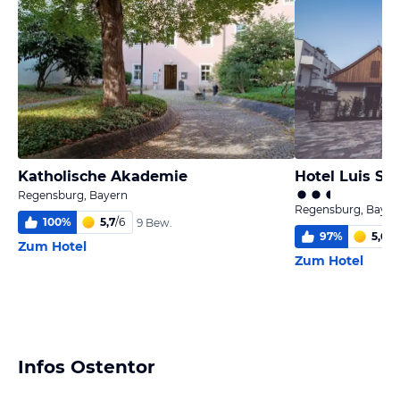
Katholische Akademie
Hotel Luis Sta
Regensburg, Bayern
Regensburg, Bayer
100
%
5,7
/
6
9 Bew.
97
%
5,6
/
6
Zum Hotel
Zum Hotel
Infos Ostentor