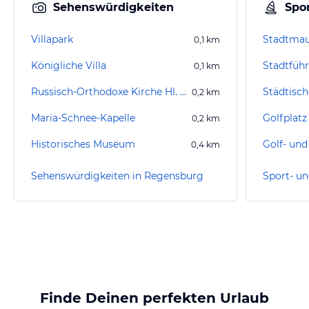
Sehenswürdigkeiten
Spor
Villapark
Stadtma
0,1
km
Königliche Villa
Stadtfüh
0,1
km
Russisch-Orthodoxe Kirche Hl. Dreifaltigkeit
0,2
km
Maria-Schnee-Kapelle
0,2
km
Historisches Museum
0,4
km
Sehenswürdigkeiten in Regensburg
Finde Deinen perfekten Urlaub