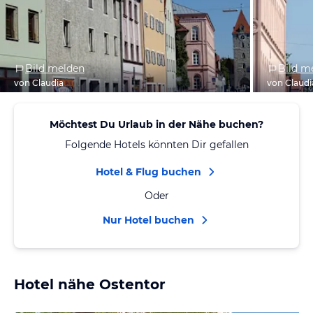
Bild melden
Bild m
von Claudia
von Claudi
Möchtest Du Urlaub in der Nähe buchen?
Folgende Hotels könnten Dir gefallen
Hotel & Flug buchen
Oder
Nur Hotel buchen
Hotel nähe Ostentor