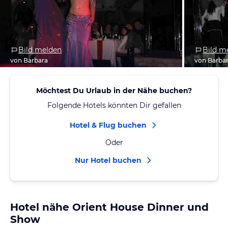
Bild melden
Bild m
von Barbara
von Barba
Möchtest Du Urlaub in der Nähe buchen?
Folgende Hotels könnten Dir gefallen
Hotel & Flug buchen
Oder
Nur Hotel buchen
Hotel nähe Orient House Dinner und
Show