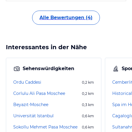
Alle Bewertungen (4)
Interessantes in der Nähe
Sehenswürdigkeiten
Spor
Ordu Caddesi
Cemberl
0,2
km
Corlulu Ali Pasa Moschee
Historica
0,2
km
Beyazıt-Moschee
Spa im H
0,3
km
Universität Istanbul
Cagalog
0,6
km
Sokollu Mehmet Pasa Moschee
Sultanah
0,6
km