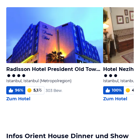
Radisson Hotel President Old Town Istanbul
Hotel Nezih I
Istanbul, Istanbul (Metropolregion)
Istanbul, Istanbul 
96
%
5,1
/
6
100
%
4,8
/
303 Bew.
Zum Hotel
Zum Hotel
Infos Orient House Dinner und Show