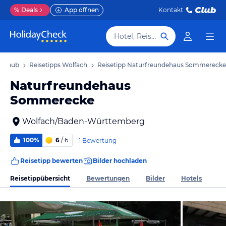
%
Deals
App öffnen
Kontakt
Hotel, Reiseziel
Urlaub
Reisetipps Wolfach
Reisetipp Naturfreundehaus Sommerecke
Naturfreundehaus
Sommerecke
Wolfach/Baden-Württemberg
100%
6
/ 6
1 Bewertung
Reisetipp bewerten
Bilder hochladen
Reisetippübersicht
Bewertungen
Bilder
Hotels