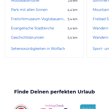
Mooswaldmühle
Sommerr
2,6
km
Park mit allen Sinnen
Mountain
4,4
km
Freilichtmuseum Vogtsbauernhöfe
Freibad S
5,4
km
Evangelische Stadtkirche
Wandern 
5,4
km
Geschichtsbrunnen
Wandern
5,4
km
Sehenswürdigkeiten in Wolfach
Finde Deinen perfekten Urlaub