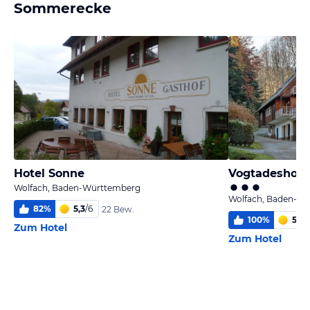
Sommerecke
Hotel Sonne
Vogtadeshof
Wolfach, Baden-Württemberg
Wolfach, Baden-W
82
%
5,3
/
6
22 Bew.
100
%
5,6
/
Zum Hotel
Zum Hotel