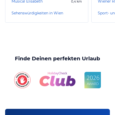
Musical Elisabeth
Wiener R
0,4
km
Sehenswürdigkeiten in Wien
Sport- un
Finde Deinen perfekten Urlaub