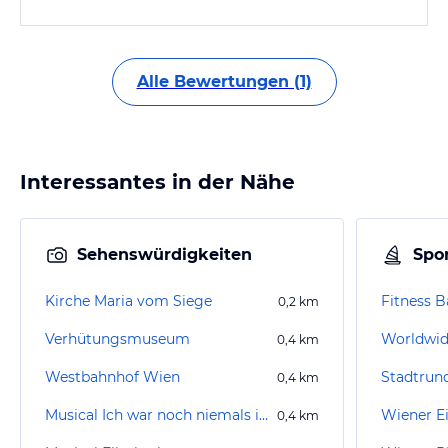
Alle Bewertungen (1)
Interessantes in der Nähe
Sehenswürdigkeiten
Spor
Kirche Maria vom Siege
Fitness B
0,2
km
Verhütungsmuseum
Worldwid
0,4
km
Westbahnhof Wien
0,4
km
Musical Ich war noch niemals in New York
Wiener E
0,4
km