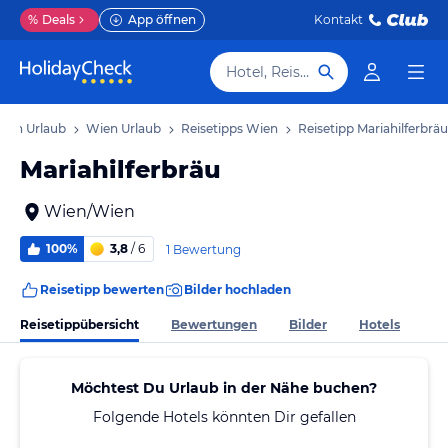
%
Deals
App öffnen
Kontakt
Hotel, Reiseziel
ien Urlaub
Wien Urlaub
Reisetipps Wien
Reisetipp Mariahilferbräu
Mariahilferbräu
Wien/Wien
100%
3,8
/ 6
1 Bewertung
Reisetipp bewerten
Bilder hochladen
Reisetippübersicht
Bewertungen
Bilder
Hotels
Möchtest Du Urlaub in der Nähe buchen?
Folgende Hotels könnten Dir gefallen