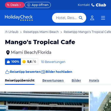
%
Deals
App öffnen
Kontakt
Hotel, Reiseziel
Beach Urlaub
Reisetipps Miami Beach
Reisetipp Mango's Tropical Cafe
Mango's Tropical Cafe
Miami Beach/Florida
100%
5,6
/ 6
10 Bewertungen
Reisetipp bewerten
Bilder hochladen
Reisetippübersicht
Bewertungen
Bilder
Hotels