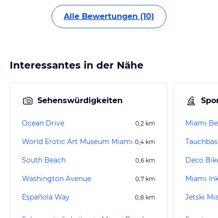
Alle Bewertungen (10)
Interessantes in der Nähe
Sehenswürdigkeiten
Spor
Ocean Drive
Miami Be
0,2
km
World Erotic Art Museum Miami
0,4
km
South Beach
Deco Bik
0,6
km
Washington Avenue
Miami In
0,7
km
Española Way
Jetski Mi
0,8
km