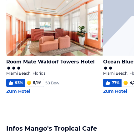
Room Mate Waldorf Towers Hotel
Ocean Blue H
Miami Beach, Florida
Miami Beach, Flori
93
%
5,1
/
6
77
%
4,3
/
6
58 Bew.
Zum Hotel
Zum Hotel
Infos Mango's Tropical Cafe