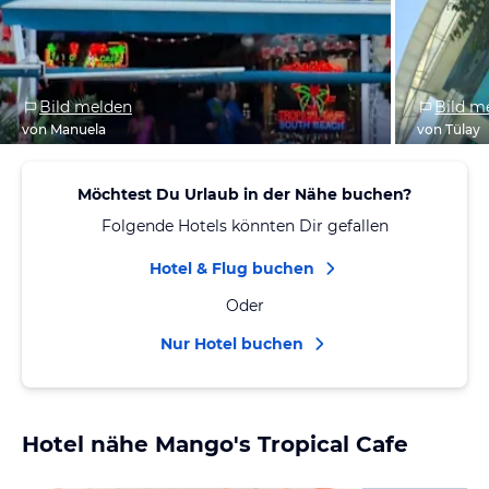
Bild melden
Bild m
von Manuela
von Tülay
Möchtest Du Urlaub in der Nähe buchen?
Folgende Hotels könnten Dir gefallen
Hotel & Flug buchen
Oder
Nur Hotel buchen
Hotel nähe Mango's Tropical Cafe