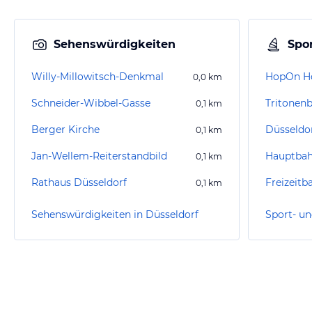
Sehenswürdigkeiten
Spor
Willy-Millowitsch-Denkmal
HopOn Ho
0,0
km
Schneider-Wibbel-Gasse
Tritonen
0,1
km
Berger Kirche
Düsseldo
0,1
km
Jan-Wellem-Reiterstandbild
Hauptbah
0,1
km
Rathaus Düsseldorf
Freizeitb
0,1
km
Sehenswürdigkeiten in Düsseldorf