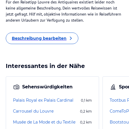
Für den Reisetipp Louvre des Antiquaires existiert leider noch
keine allgemeine Beschreibung. Dein wertvolles Reisewissen ist
jetzt gefragt. Hilf mit, objektive Informationen wie in Reiseführern
anderen Urlaubern zur Verfügung zu stellen.
Beschreibung bearbeiten
Interessantes in der Nähe
Sehenswürdigkeiten
Spor
Palais Royal ex Palais Cardinal
Tootbus P
0,1
km
Carrousel du Louvre
ComeToPa
0,2
km
Musée de La Mode et du Textile
Bootstour
0,2
km