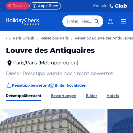
%
Deals
App öffnen
Kontakt
Hotel, Reiseziel
laub
Paris Urlaub
Reisetipps Paris
Reisetipp Louvre des Antiquaires
Louvre des Antiquaires
Paris/Paris (Metropolregion)
Dieser Reisetipp wurde noch nicht bewertet.
Reisetipp bewerten
Bilder hochladen
Reisetippübersicht
Bewertungen
Bilder
Hotels