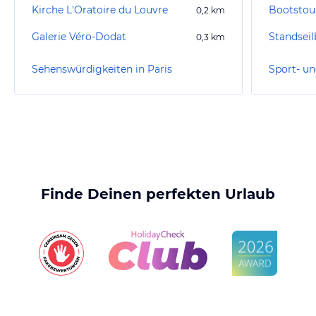
Kirche L'Oratoire du Louvre
0,2
km
Galerie Véro-Dodat
Standsei
0,3
km
Sehenswürdigkeiten in Paris
Sport- un
Finde Deinen perfekten Urlaub