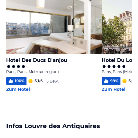
Hotel Des Ducs D'anjou
Hotel Du Lou
Paris, Paris (Metropolregion)
Paris, Paris (Metrop
100
%
5,1
/
6
99
%
5,0
/
6
5 Bew.
Zum Hotel
Zum Hotel
Infos Louvre des Antiquaires