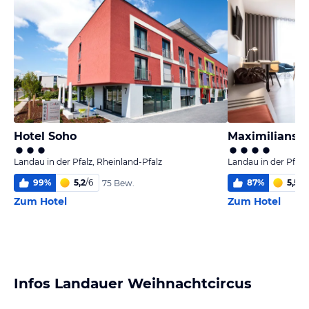
Hotel Soho
Maximilians 
Landau in der Pfalz, Rheinland-Pfalz
Landau in der Pfalz
99
%
5,2
/
6
87
%
5,5
/
6
75 Bew.
Zum Hotel
Zum Hotel
Infos Landauer Weihnachtcircus