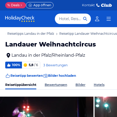
%
Deals
App öffnen
Kontakt
Hotel, Reiseziel
ub
Reisetipps Landau in der Pfalz
Reisetipp Landauer Weihnachtcircus
Landauer Weihnachtcircus
Landau in der Pfalz/Rheinland-Pfalz
100%
5,8
/ 6
3 Bewertungen
Reisetipp bewerten
Bilder hochladen
Reisetippübersicht
Bewertungen
Bilder
Hotels