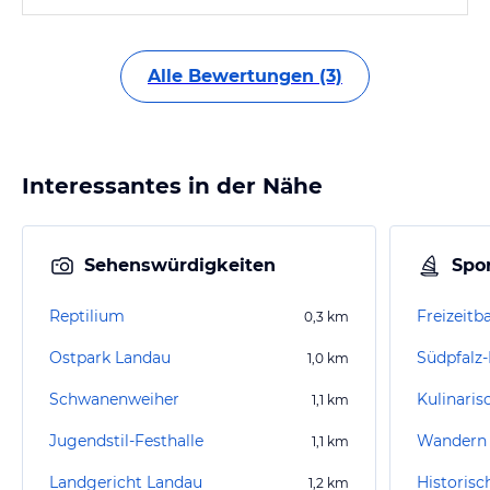
Alle Bewertungen (3)
Interessantes in der Nähe
Sehenswürdigkeiten
Spor
Reptilium
Freizeitb
0,3
km
Ostpark Landau
Südpfalz
1,0
km
Schwanenweiher
1,1
km
Jugendstil-Festhalle
Wandern 
1,1
km
Landgericht Landau
Historis
1,2
km