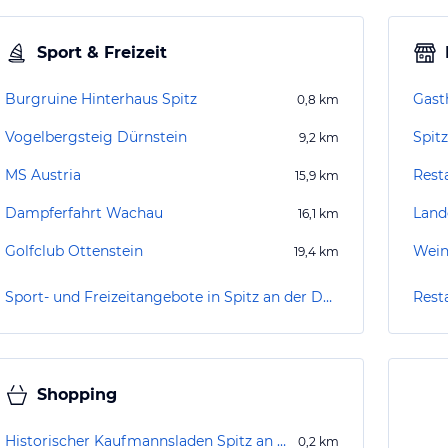
Sport & Freizeit
Burgruine Hinterhaus Spitz
Gast
0,8
km
Vogelbergsteig Dürnstein
Spitz
9,2
km
MS Austria
Rest
15,9
km
Dampferfahrt Wachau
Land
16,1
km
Golfclub Ottenstein
Wein
19,4
km
Sport- und Freizeitangebote in Spitz an der Donau
Rest
Shopping
Historischer Kaufmannsladen Spitz an der Donau
0,2
km