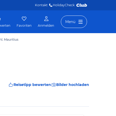
Kontakt
HolidayCheck 
Menü
werten
Favoriten
Anmelden
hl. Mauritius
Reisetipp bewerten
Bilder hochladen