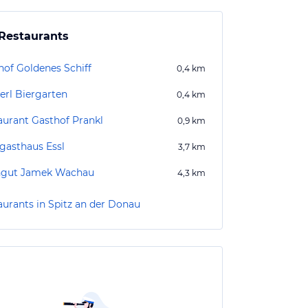
Restaurants
hof Goldenes Schiff
0,4
km
erl Biergarten
0,4
km
aurant Gasthof Prankl
0,9
km
gasthaus Essl
3,7
km
gut Jamek Wachau
4,3
km
aurants in Spitz an der Donau