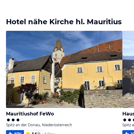
Bild melden
von Wolfgang
Hotel nähe Kirche hl. Mauritius
Mauritiushof FeWo
Haus
Spitz an der Donau, Niederösterreich
Spitz 
97
%
3,6
/
6
1