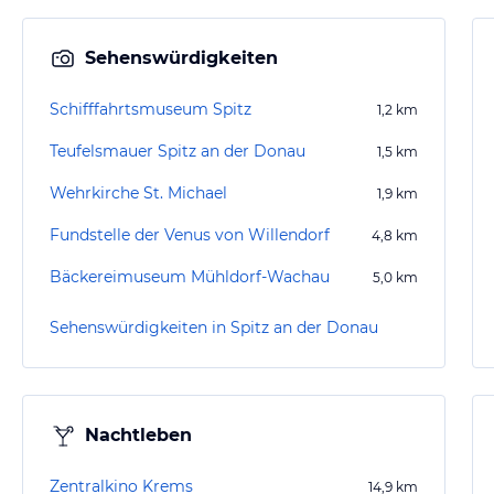
Sehenswürdigkeiten
Schifffahrtsmuseum Spitz
1,2
km
Teufelsmauer Spitz an der Donau
1,5
km
Wehrkirche St. Michael
1,9
km
Fundstelle der Venus von Willendorf
4,8
km
Bäckereimuseum Mühldorf-Wachau
5,0
km
Sehenswürdigkeiten in Spitz an der Donau
Nachtleben
Zentralkino Krems
14,9
km