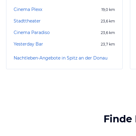
Cinema Plexx
19,0
km
Stadttheater
23,6
km
Cinema Paradiso
23,6
km
Yesterday Bar
23,7
km
Nachtleben-Angebote in Spitz an der Donau
Finde