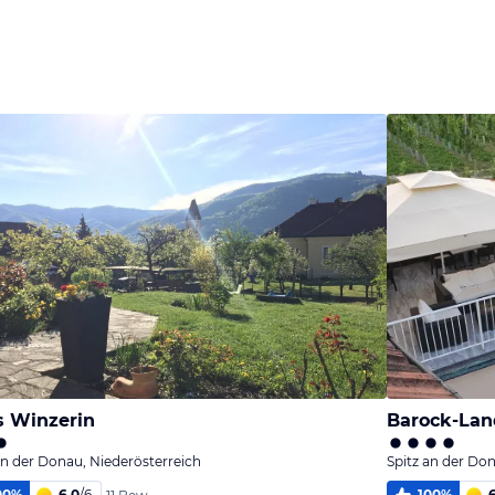
 Winzerin
Barock-Lan
an der Donau, Niederösterreich
Spitz an der Do
00
%
6,0
/
6
100
%