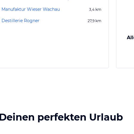
Manufaktur Wieser Wachau
3,4
km
Destillerie Rogner
27,9
km
Al
 Deinen perfekten Urlaub