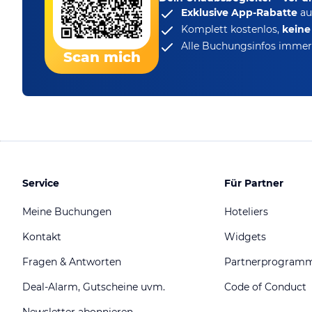
Exklusive App-Rabatte
au
Komplett kostenlos,
kein
Alle Buchungsinfos immer 
Scan mich
Service
Für Partner
Meine Buchungen
Hoteliers
Kontakt
Widgets
Fragen & Antworten
Partnerprogram
Deal-Alarm, Gutscheine uvm.
Code of Conduct