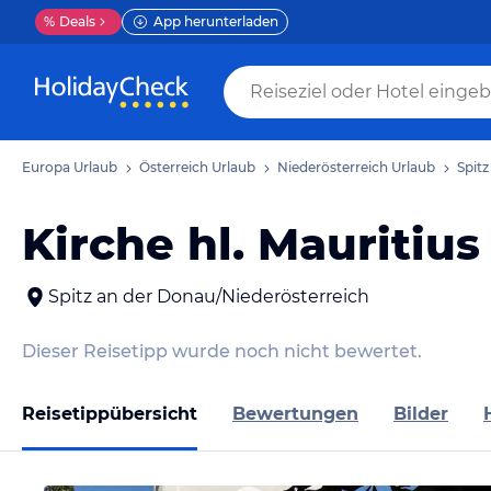
%
Deals
App herunterladen
Europa Urlaub
Österreich Urlaub
Niederösterreich Urlaub
Spit
Kirche hl. Mauritius
Spitz an der Donau/Niederösterreich
Dieser Reisetipp wurde noch nicht bewertet.
Reisetippübersicht
Bewertungen
Bilder