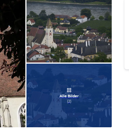
Bild melden
von Grete
Alle Bilder
(
2
)