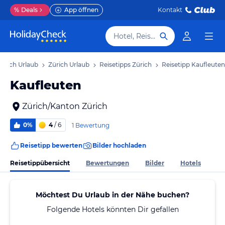
%
Deals
App öffnen
Kontakt
Hotel, Reiseziel
ürich Urlaub
Zürich Urlaub
Reisetipps Zürich
Reisetipp Kaufleuten
Kaufleuten
Zürich/Kanton Zürich
0%
4
/ 6
1 Bewertung
Reisetipp bewerten
Bilder hochladen
Reisetippübersicht
Bewertungen
Bilder
Hotels
Möchtest Du Urlaub in der Nähe buchen?
Folgende Hotels könnten Dir gefallen