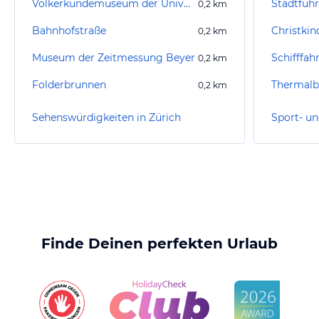
Völkerkundemuseum der Universität Zürich
Stadtfüh
0,2
km
Bahnhofstraße
0,2
km
Museum der Zeitmessung Beyer
Schifffah
0,2
km
Folderbrunnen
Thermalb
0,2
km
Sehenswürdigkeiten in Zürich
Sport- un
Finde Deinen perfekten Urlaub