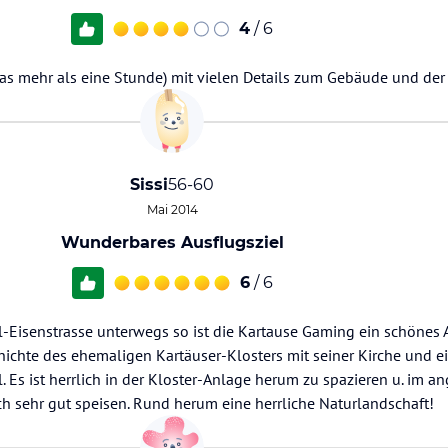
4
/ 6
as mehr als eine Stunde) mit vielen Details zum Gebäude und der
Sissi
56-60
Mai 2014
Wunderbares Ausflugsziel
6
/ 6
l-Eisenstrasse unterwegs so ist die Kartause Gaming ein schönes A
schichte des ehemaligen Kartäuser-Klosters mit seiner Kirche und 
. Es ist herrlich in der Kloster-Anlage herum zu spazieren u. im 
ch sehr gut speisen. Rund herum eine herrliche Naturlandschaft!