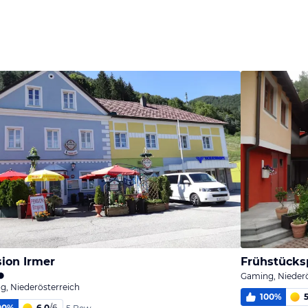
Bild
Bild
Bild
melden
melden
melden
von Mandi
von Mandi
von Mandi
ion Irmer
Frühstücks
Gaming, Niederö
, Niederösterreich
100
%
5
00
%
6,0
/
6