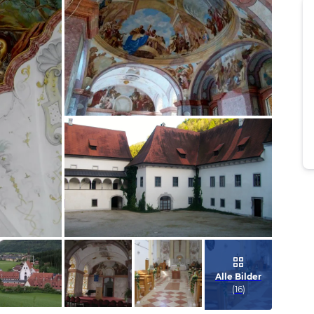
Bild melden
von Sissi
Bild melden
von Sissi
Alle Bilder
(
16
)