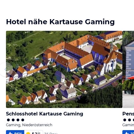
Bild
Bild
Bild
Bild
melden
melden
melden
melden
von Sissi
von Sissi
von Mandi
von Mandi
Hotel nähe Kartause Gaming
Schlosshotel Kartause Gaming
Pens
Gaming, Niederösterreich
Gaming
96
%
5,2
/
6
1