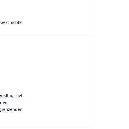
 Geschichte.
usflugsziel.
einem
angrenzenden