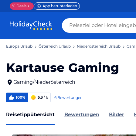
%
Deals
App herunterladen
Europa Urlaub
Österreich Urlaub
Niederösterreich Urlaub
Gami
Kartause Gaming
Gaming/Niederösterreich
100%
5,3
/ 6
6 Bewertungen
Reisetippübersicht
Bewertungen
Bilder