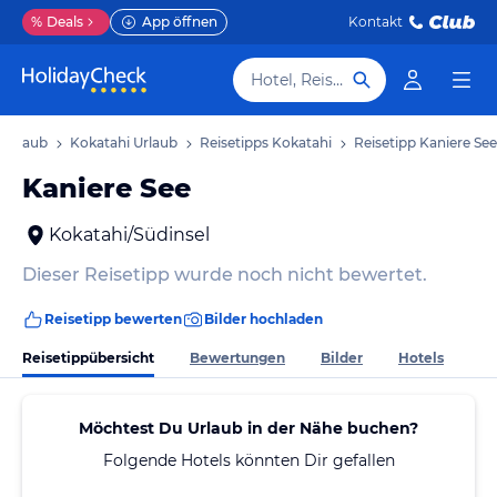
%
Deals
App öffnen
Kontakt
Hotel, Reiseziel
 Urlaub
Kokatahi Urlaub
Reisetipps Kokatahi
Reisetipp Kaniere See
Kaniere See
Kokatahi/Südinsel
Dieser Reisetipp wurde noch nicht bewertet.
Reisetipp bewerten
Bilder hochladen
Reisetippübersicht
Bewertungen
Bilder
Hotels
Möchtest Du Urlaub in der Nähe buchen?
Folgende Hotels könnten Dir gefallen