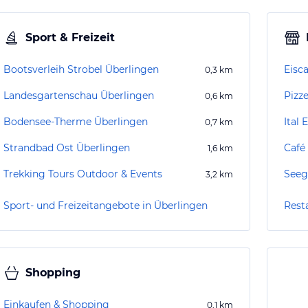
Sport & Freizeit
Bootsverleih Strobel Überlingen
Eisca
0,3
km
Landesgartenschau Überlingen
Pizz
0,6
km
Bodensee-Therme Überlingen
Ital 
0,7
km
Strandbad Ost Überlingen
Café
1,6
km
Trekking Tours Outdoor & Events
Seeg
3,2
km
Sport- und Freizeitangebote in Überlingen
Rest
Shopping
Einkaufen & Shopping
0,1
km