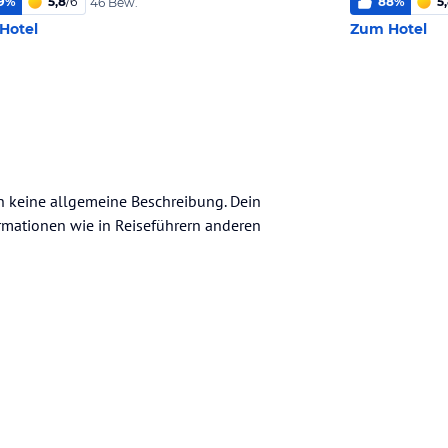
9
%
5,8
/
6
88
%
5
46 Bew.
Hotel
Zum Hotel
ch keine allgemeine Beschreibung. Dein
nformationen wie in Reiseführern anderen