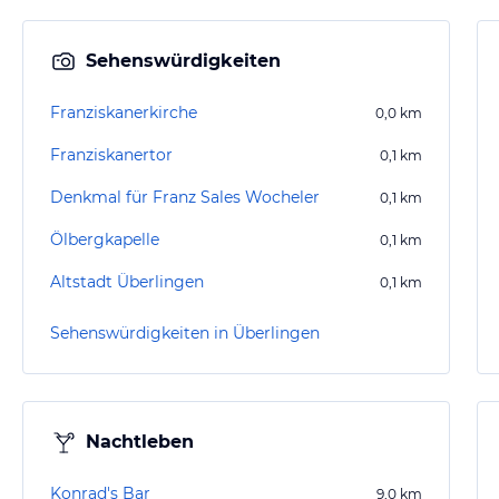
Sehenswürdigkeiten
Franziskanerkirche
0,0
km
Franziskanertor
0,1
km
Denkmal für Franz Sales Wocheler
0,1
km
Ölbergkapelle
0,1
km
Altstadt Überlingen
0,1
km
Sehenswürdigkeiten in Überlingen
Nachtleben
Konrad's Bar
9,0
km