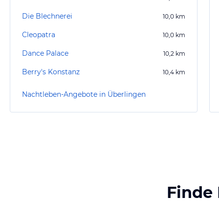
Die Blechnerei
10,0
km
Cleopatra
10,0
km
Dance Palace
10,2
km
Berry's Konstanz
10,4
km
Nachtleben-Angebote in Überlingen
Finde