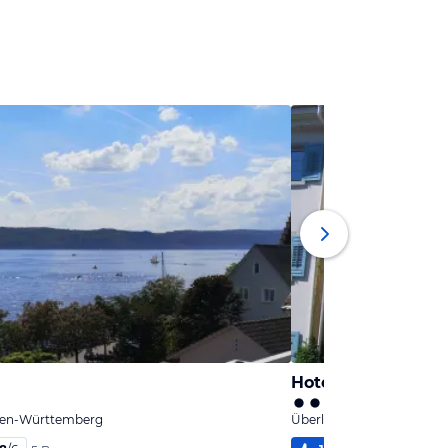
Hotel Garni Wiest
den-Württemberg
Überlingen, Baden-Würt