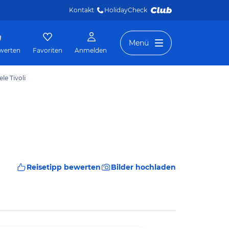
Kontakt
HolidayCheck 
Menü
werten
Favoriten
Anmelden
le Tivoli
Reisetipp bewerten
Bilder hochladen