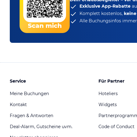
Exklusive App-Rabatte
au
Komplett kostenlos,
kein
Alle Buchungsinfos immer 
Scan mich
Service
Für Partner
Meine Buchungen
Hoteliers
Kontakt
Widgets
Fragen & Antworten
Partnerprogram
Deal-Alarm, Gutscheine uvm.
Code of Conduct