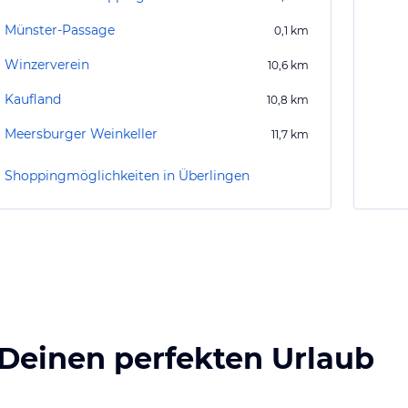
Münster-Passage
0,1
km
Winzerverein
10,6
km
Kaufland
10,8
km
Meersburger Weinkeller
11,7
km
Shoppingmöglichkeiten in Überlingen
 Deinen perfekten Urlaub