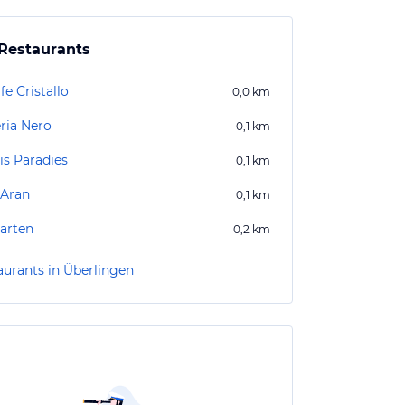
Restaurants
fe Cristallo
0,0
km
eria Nero
0,1
km
Eis Paradies
0,1
km
 Aran
0,1
km
arten
0,2
km
aurants in Überlingen