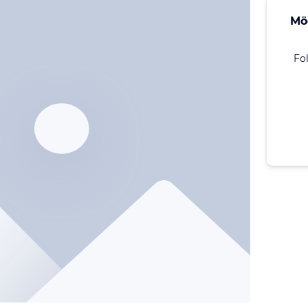
Mö
Fo