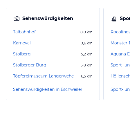
Sehenswürdigkeiten
Spor
Talbahnhof
Rocolino
0,0
km
Karneval
0,6
km
Stolberg
Aquana E
5,2
km
Stolberger Burg
5,8
km
Töpfereimuseum Langerwehe
Höllensc
6,5
km
Sehenswürdigkeiten in Eschweiler