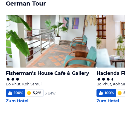
German Tour
Fisherman's House Cafe & Gallery
Hacienda Fish
Bo Phut, Koh Samui
Bo Phut, Koh Samu
100
%
5,2
/
6
100
%
5,1
/
6
3 Bew.
Zum Hotel
Zum Hotel