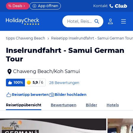
%
Deals
App öffnen
Kontakt
Hotel, Reiseziel
eisetipps Chaweng Beach
Reisetipp Inselrundfahrt - Samui German Tour
Inselrundfahrt - Samui German
Tour
Chaweng Beach/Koh Samui
100%
5,9
/ 6
28 Bewertungen
Reisetipp bewerten
Bilder hochladen
Reisetippübersicht
Bewertungen
Bilder
Hotels