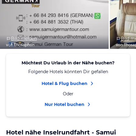
Bild melden
Bild m
von Thosaphon
von Thosa
Möchtest Du Urlaub in der Nähe buchen?
Folgende Hotels könnten Dir gefallen
Hotel & Flug buchen
Oder
Nur Hotel buchen
Hotel nähe Inselrundfahrt - Samui