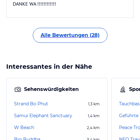
DANKE WA !!!!!!!!!!!!
Alle Bewertungen (28)
Interessantes in der Nähe
Sehenswürdigkeiten
Spor
Strand Bo Phut
Tauchbas
1,3
km
Samui Elephant Sanctuary
1,4
km
W Beach
Peace Tro
2,4
km
Big Buddha
NEO Trav
3,4
km