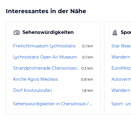
Interessantes in der Nähe
Sehenswürdigkeiten
Spor
Freilichtmuseum Lychnostatis
Star Bea
0,1
km
Lychnostatis Open Air Museum
Wandern 
0,1
km
Strandpromenade Chersonissos/Hersonissos
EuroMoto
0,5
km
Kirche Agios Nikolaos
Autoverm
0,8
km
Dorf Koutouloufari
1,8
km
Sehenswürdigkeiten in Chersónisos / Hersonissos