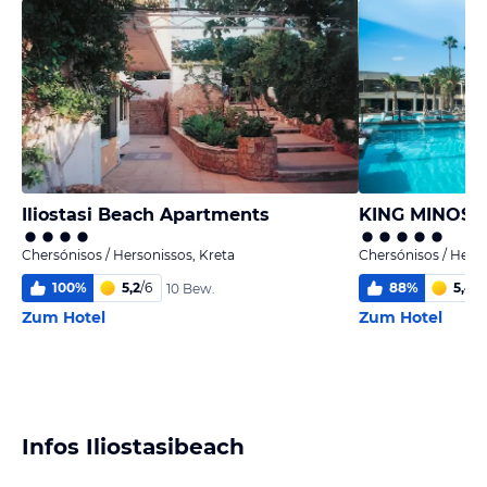
Iliostasi Beach Apartments
KING MINOS R
Chersónisos / Hersonissos, Kreta
Chersónisos / Herso
100
%
5,2
/
6
88
%
5,4
/
6
10 Bew.
Zum Hotel
Zum Hotel
Infos Iliostasibeach