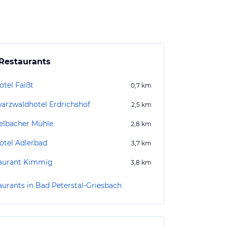
Restaurants
otel Faißt
0,7
km
arzwaldhotel Erdrichshof
2,5
km
elbacher Mühle
2,8
km
otel Adlerbad
3,7
km
aurant Kimmig
3,8
km
aurants in Bad Peterstal-Griesbach