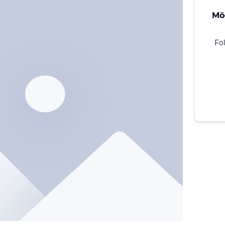
Mö
Fo