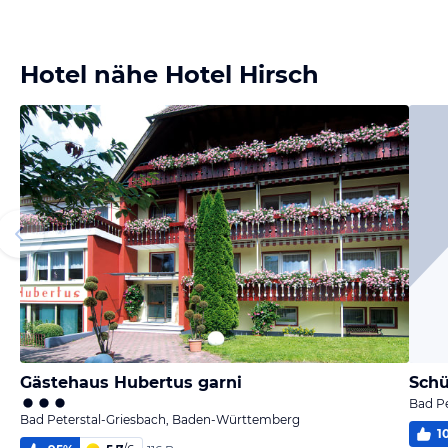
Hotel nähe Hotel Hirsch
Gästehaus Hubertus garni
Schü
Bad P
Bad Peterstal-Griesbach, Baden-Württemberg
1