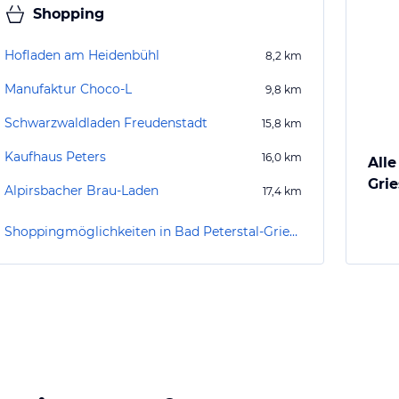
Shopping
Hofladen am Heidenbühl
8,2
km
Manufaktur Choco-L
9,8
km
Schwarzwaldladen Freudenstadt
15,8
km
Kaufhaus Peters
16,0
km
Alle
Gri
Alpirsbacher Brau-Laden
17,4
km
Shoppingmöglichkeiten in Bad Peterstal-Griesbach