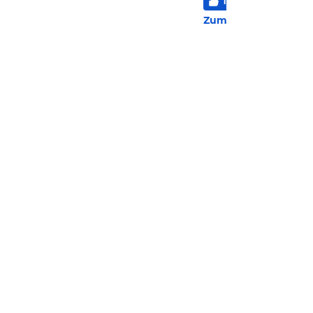
100
%
6
/
6
3 Be
Zum Hotel