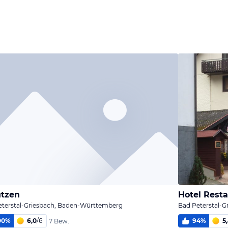
tzen
Hotel Rest
eterstal-Griesbach, Baden-Württemberg
Bad Peterstal-
00
%
6,0
/
6
94
%
5
7 Bew.