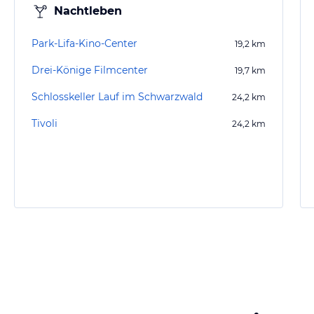
Nachtleben
Park-Lifa-Kino-Center
19,2
km
Drei-Könige Filmcenter
19,7
km
Schlosskeller Lauf im Schwarzwald
24,2
km
Tivoli
24,2
km