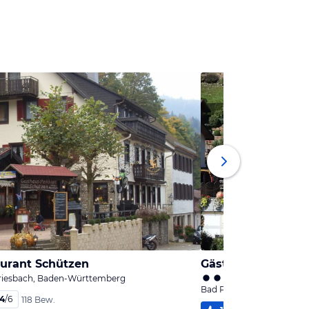
aurant Schützen
Gästehaus Bächle
Griesbach, Baden-Württemberg
Bad Peterstal-Griesbach
,4
/
6
118 Bew.