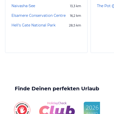
Naivasha-See
The Pot 
13,3
km
Elsamere Conservation Centre
16,2
km
Hell's Gate National Park
28,5
km
Finde Deinen perfekten Urlaub