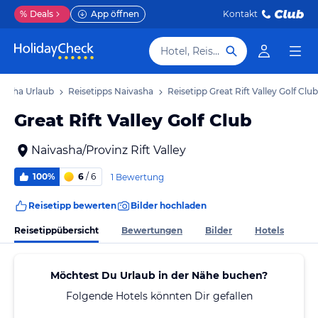
%
Deals
App öffnen
Kontakt
Hotel, Reiseziel
vasha Urlaub
Reisetipps Naivasha
Reisetipp Great Rift Valley Golf Club
Great Rift Valley Golf Club
Naivasha/Provinz Rift Valley
100%
6
/ 6
1 Bewertung
Reisetipp bewerten
Bilder hochladen
Reisetippübersicht
Bewertungen
Bilder
Hotels
Möchtest Du Urlaub in der Nähe buchen?
Folgende Hotels könnten Dir gefallen