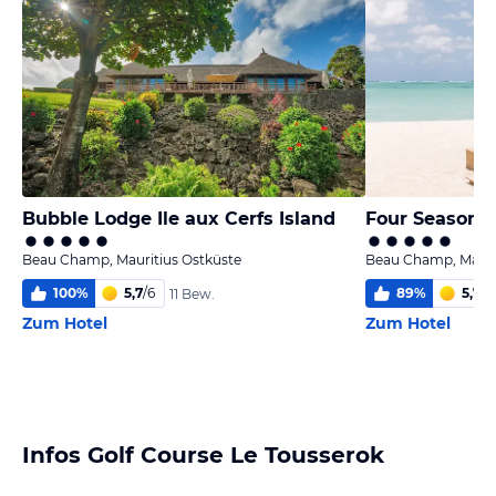
Bubble Lodge Ile aux Cerfs Island
Beau Champ, Mauritius Ostküste
Beau Champ, Mauri
100
%
5,7
/
6
89
%
5,7
/
6
11 Bew.
Zum Hotel
Zum Hotel
Infos Golf Course Le Tousserok