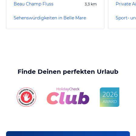
Beau Champ Fluss
Private A
3,3
km
Sehenswürdigkeiten in Belle Mare
Finde Deinen perfekten Urlaub