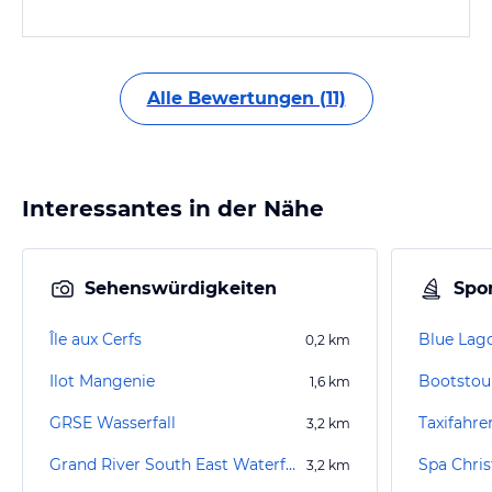
Alle Bewertungen (11)
Interessantes in der Nähe
Sehenswürdigkeiten
Spor
Île aux Cerfs
Blue Lag
0,2
km
Ilot Mangenie
1,6
km
GRSE Wasserfall
Taxifahre
3,2
km
Grand River South East Waterfall
Spa Chris
3,2
km