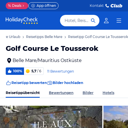
%
Deals
App öffnen
Kontakt
Hotel, Reiseziel
 Mare Urlaub
Reisetipps Belle Mare
Reisetipp Golf Course Le Tousserok
Golf Course Le Tousserok
Belle Mare/Mauritius Ostküste
100%
5,7
/ 6
11 Bewertungen
Reisetipp bewerten
Bilder hochladen
Reisetippübersicht
Bewertungen
Bilder
Hotels