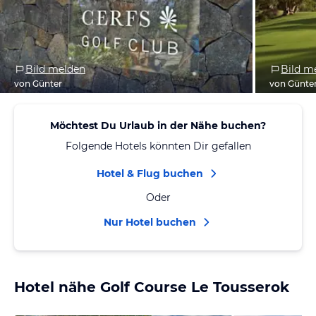
Bild melden
Bild m
von Günter
von Günte
Möchtest Du Urlaub in der Nähe buchen?
Folgende Hotels könnten Dir gefallen
Hotel & Flug buchen
Oder
Nur Hotel buchen
Hotel nähe Golf Course Le Tousserok