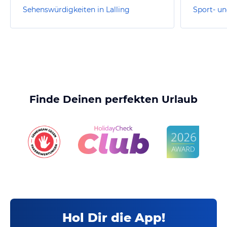
Sehenswürdigkeiten in Lalling
Sport- un
Finde Deinen perfekten Urlaub
Hol Dir die App!