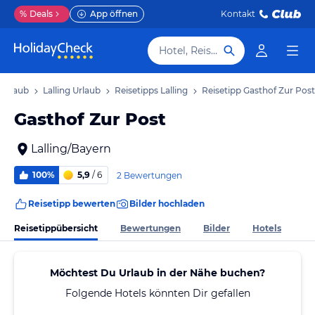
%
Deals
App öffnen
Kontakt
Hotel, Reiseziel
 Urlaub
Lalling Urlaub
Reisetipps Lalling
Reisetipp Gasthof Zur Post
Gasthof Zur Post
Lalling/Bayern
100%
5,9
/ 6
2 Bewertungen
Reisetipp bewerten
Bilder hochladen
Reisetippübersicht
Bewertungen
Bilder
Hotels
Möchtest Du Urlaub in der Nähe buchen?
Folgende Hotels könnten Dir gefallen