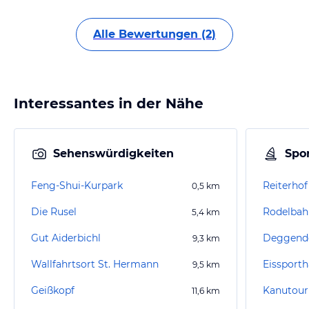
Alle Bewertungen (2)
Interessantes in der Nähe
Sehenswürdigkeiten
Spor
Feng-Shui-Kurpark
Reiterhof
0,5
km
Die Rusel
Rodelbahn
5,4
km
Gut Aiderbichl
Deggendor
9,3
km
Wallfahrtsort St. Hermann
Eissporth
9,5
km
Geißkopf
Kanutour
11,6
km