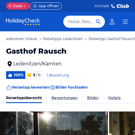
%
Deals
App öffnen
Kontakt
Hotel, Reiseziel
Ledenitzen Urlaub
Reisetipps Ledenitzen
Reisetipp Gasthof Rausch
Gasthof Rausch
Ledenitzen/Kärnten
100%
5
/ 6
1 Bewertung
Reisetipp bewerten
Bilder hochladen
Reisetippübersicht
Bewertungen
Bilder
Hotels