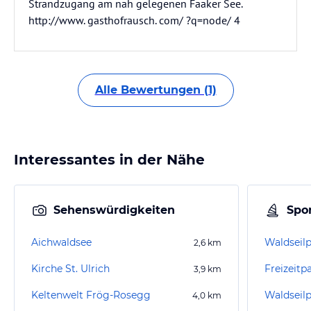
Strandzugang am nah gelegenen Faaker See.
http://www. gasthofrausch. com/ ?q=node/ 4
Alle Bewertungen (1)
Interessantes in der Nähe
Sehenswürdigkeiten
Spor
Aichwaldsee
Waldseilp
2,6
km
Kirche St. Ulrich
Freizeitp
3,9
km
Keltenwelt Frög-Rosegg
Waldseil
4,0
km