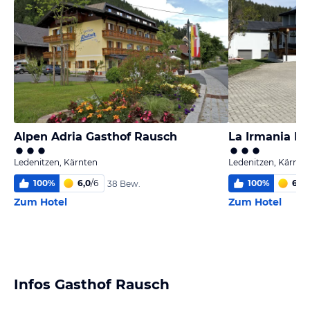
Alpen Adria Gasthof Rausch
La Irmania Pe
Ledenitzen, Kärnten
Ledenitzen, Kärnte
100
%
6,0
/
6
100
%
6,0
/
38 Bew.
Zum Hotel
Zum Hotel
Infos Gasthof Rausch