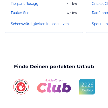
Tierpark Rosegg
Cricket C
4,4
km
Faaker See
4,6
km
Sehenswürdigkeiten in Ledenitzen
Finde Deinen perfekten Urlaub