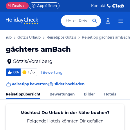
%
Deals
App öffnen
Kontakt
Hotel, Reiseziel
 Urlaub
Götzis Urlaub
Reisetipps Götzis
Reisetipp gächters amBach
gächters amBach
Götzis/Vorarlberg
0%
1
/ 6
1 Bewertung
Reisetipp bewerten
Bilder hochladen
Reisetippübersicht
Bewertungen
Bilder
Hotels
Möchtest Du Urlaub in der Nähe buchen?
Folgende Hotels könnten Dir gefallen