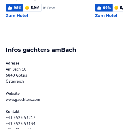
98
%
5,9
/
6
99
%
5,6
/
6
18 Bew.
Zum Hotel
Zum Hotel
Infos gächters amBach
Adresse
Am Bach 10
6840 Götzis
Österreich
Website
www.gaechters.com
Kontakt
+43 5523 53217
+43 5523 53134