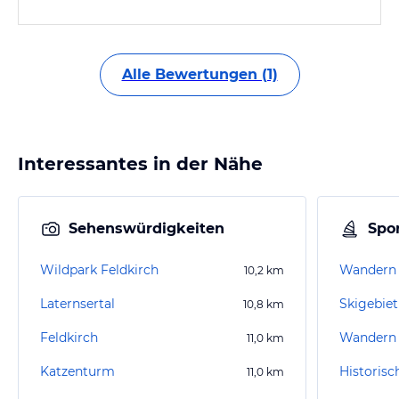
Alle Bewertungen (1)
Interessantes in der Nähe
Sehenswürdigkeiten
Spor
Wildpark Feldkirch
Wandern 
10,2
km
Laternsertal
Skigebiet
10,8
km
Feldkirch
Wandern 
11,0
km
Katzenturm
11,0
km