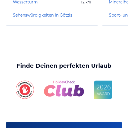
Wasserturm
Mineralhe
11,2
km
Sehenswürdigkeiten in Götzis
Sport- un
Finde Deinen perfekten Urlaub