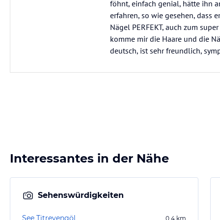
föhnt, einfach genial, hätte ih
erfahren, so wie gesehen, dass e
Nägel PERFEKT, auch zum super g
komme mir die Haare und die Näg
deutsch, ist sehr freundlich, sy
Interessantes in der Nähe
Sehenswürdigkeiten
See Titreyengöl
0,4
km