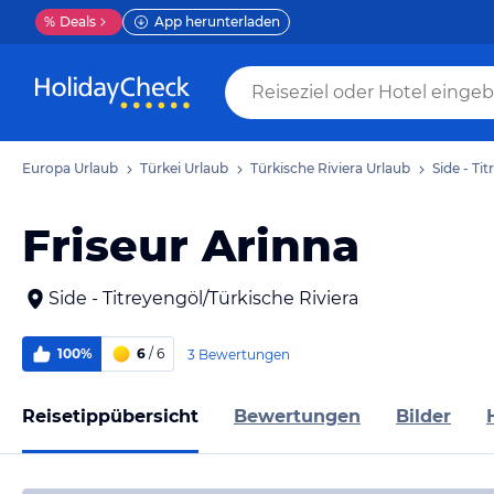
%
Deals
App herunterladen
Europa Urlaub
Türkei Urlaub
Türkische Riviera Urlaub
Side - Ti
Friseur Arinna
Side - Titreyengöl/Türkische Riviera
100%
6
/ 6
3 Bewertungen
Reisetippübersicht
Bewertungen
Bilder