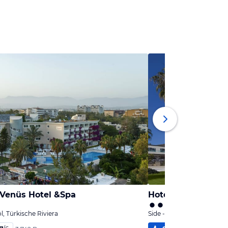
 Venüs Hotel &Spa
Hotel Serra Park
l, Türkische Riviera
Side - Titreyengöl, Türkisc