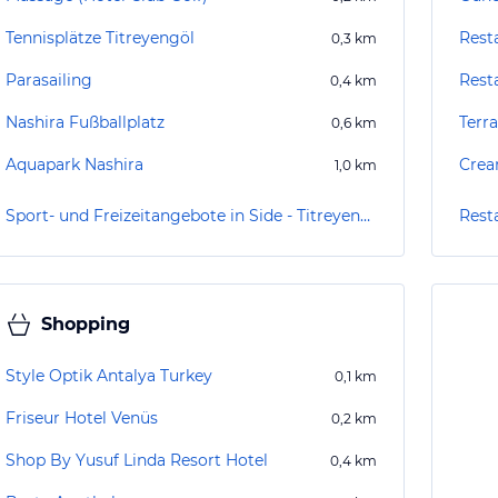
Tennisplätze Titreyengöl
Rest
0,3
km
Parasailing
Rest
0,4
km
Nashira Fußballplatz
Terr
0,6
km
Aquapark Nashira
Crea
1,0
km
Sport- und Freizeitangebote in Side - Titreyengöl
Resta
Shopping
Style Optik Antalya Turkey
0,1
km
Friseur Hotel Venüs
0,2
km
Shop By Yusuf Linda Resort Hotel
0,4
km