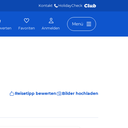
Kontakt
HolidayCheck 
Menü
werten
Favoriten
Anmelden
Reisetipp bewerten
Bilder hochladen