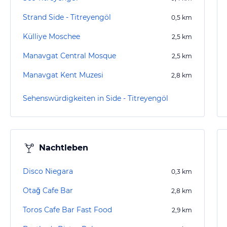
Strand Side - Titreyengöl
0,5
km
Külliye Moschee
2,5
km
Manavgat Central Mosque
2,5
km
Manavgat Kent Muzesi
2,8
km
Sehenswürdigkeiten in Side - Titreyengöl
Nachtleben
Disco Niegara
0,3
km
Otağ Cafe Bar
2,8
km
Toros Cafe Bar Fast Food
2,9
km