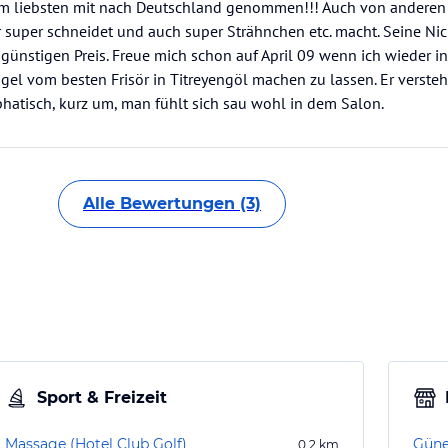
n am liebsten mit nach Deutschland genommen!!! Auch von andere
r super schneidet und auch super Strähnchen etc. macht. Seine Ni
ünstigen Preis. Freue mich schon auf April 09 wenn ich wieder 
el vom besten Frisör in Titreyengöl machen zu lassen. Er versteh
mphatisch, kurz um, man fühlt sich sau wohl in dem Salon.
Alle Bewertungen (3)
Sport & Freizeit
Massage (Hotel Club Golf)
Güne
0,2
km