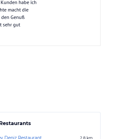
n Kunden habe ich
chte macht die
in den Genuß
t sehr gut
Restaurants
y Deniz Restaurant
2,8
km