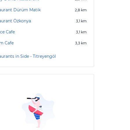
aurant Dürüm Matik
2,8
km
aurant Özkonya
3,1
km
ace Cafe
3,1
km
m Cafe
3,3
km
urants in Side - Titreyengöl