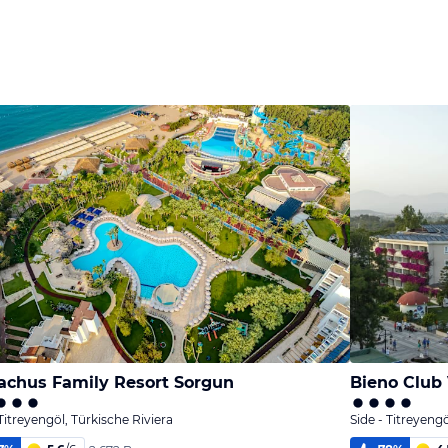
chus Family Resort Sorgun
Bieno Club
 Titreyengöl, Türkische Riviera
Side - Titreyengö