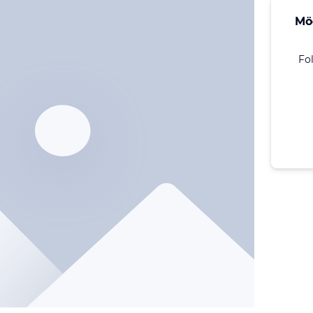
Mö
Fo