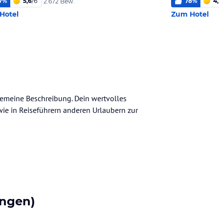
7
%
5,6
/
6
78
%
4,
2.672 Bew.
Hotel
Zum Hotel
llgemeine Beschreibung. Dein wertvolles
n wie in Reiseführern anderen Urlaubern zur
ngen)