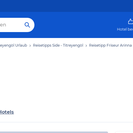
Hotel be
treyengöl Urlaub
Reisetipps Side - Titreyengöl
Reisetipp Friseur Arinna
Hotels