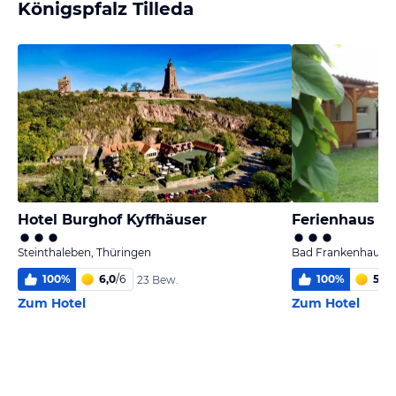
Königspfalz Tilleda
Hotel Burghof Kyffhäuser
Ferienhaus -
Steinthaleben, Thüringen
Bad Frankenhausen
100
%
6,0
/
6
100
%
5,5
/
23 Bew.
Zum Hotel
Zum Hotel