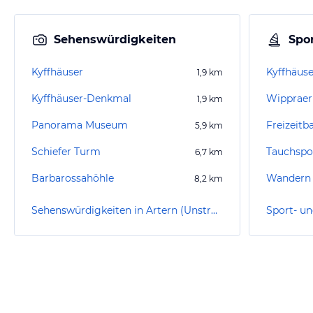
Sehenswürdigkeiten
Spor
Kyffhäuser
Kyffhäus
1,9
km
Kyffhäuser-Denkmal
Wippraer
1,9
km
Panorama Museum
Freizeitb
5,9
km
Schiefer Turm
6,7
km
Barbarossahöhle
Wandern 
8,2
km
Sehenswürdigkeiten in Artern (Unstrut)