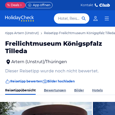
%
Deals
App öffnen
Kontakt
Hotel, Reiseziel
eisetipps Artern (Unstrut)
Reisetipp Freilichtmuseum Königspfalz Tilleda
Freilichtmuseum Königspfalz
Tilleda
Artern (Unstrut)/Thüringen
Dieser Reisetipp wurde noch nicht bewertet.
Reisetipp bewerten
Bilder hochladen
Reisetippübersicht
Bewertungen
Bilder
Hotels