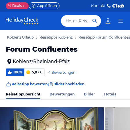
%
Deals
App öffnen
Kontakt
Hotel, Reiseziel
b
Koblenz Urlaub
Reisetipps Koblenz
Reisetipp Forum Confluentes
Forum Confluentes
Koblenz/Rheinland-Pfalz
100%
5,8
/ 6
4 Bewertungen
Reisetipp bewerten
Bilder hochladen
Reisetippübersicht
Bewertungen
Bilder
Hotels