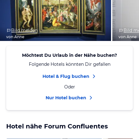
Bild melden
Bild m
von Anne
von Anne
Möchtest Du Urlaub in der Nähe buchen?
Folgende Hotels könnten Dir gefallen
Hotel & Flug buchen
Oder
Nur Hotel buchen
Hotel nähe Forum Confluentes