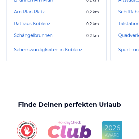
Brunnen Am Plan
Altstadte
0,2
km
Am Plan Platz
Schifffah
0,2
km
Rathaus Koblenz
Talstatio
0,2
km
Schängelbrunnen
0,2
km
Sehenswürdigkeiten in Koblenz
Finde Deinen perfekten Urlaub