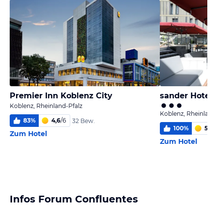
Premier Inn Koblenz City
sander Hotel
Koblenz, Rheinland-Pfalz
Koblenz, Rheinland
83
%
4,6
/
6
32 Bew.
100
%
5,6
/
Zum Hotel
Zum Hotel
Infos Forum Confluentes