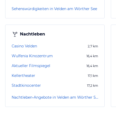
Sehenswürdigkeiten in Velden am Wörther See
Nachtleben
Casino Velden
2,7
km
Wulfenia Kinozentrum
16,4
km
Aktueller Filmspiegel
16,4
km
Kellertheater
17,1
km
Stadtkinocenter
17,2
km
Nachtleben-Angebote in Velden am Wörther See