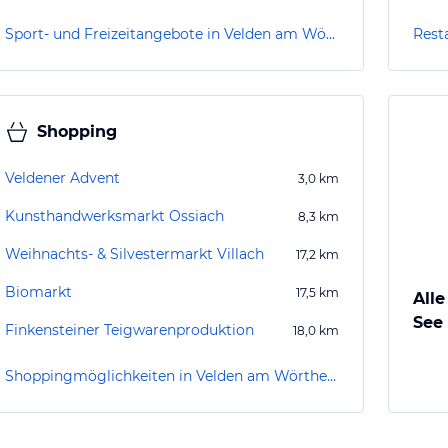
Sport- und Freizeitangebote in Velden am Wörther See
Rest
Shopping
Veldener Advent
3,0
km
Kunsthandwerksmarkt Ossiach
8,3
km
Weihnachts- & Silvestermarkt Villach
17,2
km
Biomarkt
17,5
km
All
See
Finkensteiner Teigwarenproduktion
18,0
km
Shoppingmöglichkeiten in Velden am Wörther See