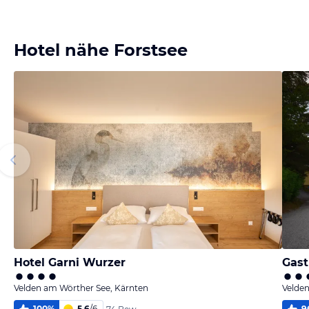
Bild
Bild
Bild
Bild
melden
melden
melden
melden
vom Hotelier
vom Hotelier
vom Hotelier
von Christine
Hotel nähe Forstsee
Hotel Garni Wurzer
Gas
Velden am Wörther See, Kärnten
Velden
100
%
5,6
/
6
9