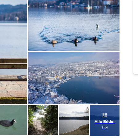
Bild melden
vom Hotelier
Bild melden
vom Hotelier
Alle Bilder
(
16
)