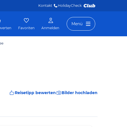
Kontakt
HolidayCheck 
Menü
werten
Favoriten
Anmelden
ee
Reisetipp bewerten
Bilder hochladen