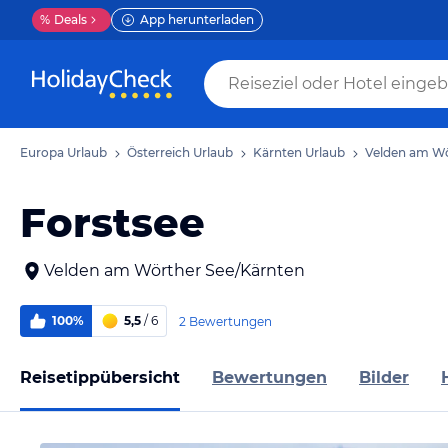
%
Deals
App herunterladen
Europa Urlaub
Österreich Urlaub
Kärnten Urlaub
Velden am Wö
Forstsee
Velden am Wörther See/Kärnten
100%
5,5
/ 6
2 Bewertungen
Reisetippübersicht
Bewertungen
Bilder