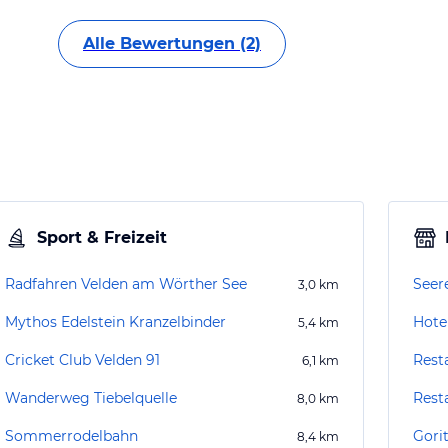
Alle Bewertungen (2)
Sport & Freizeit
Radfahren Velden am Wörther See
Seer
3,0
km
Mythos Edelstein Kranzelbinder
Hote
5,4
km
Cricket Club Velden 91
Rest
6,1
km
Wanderweg Tiebelquelle
Rest
8,0
km
Sommerrodelbahn
Gori
8,4
km