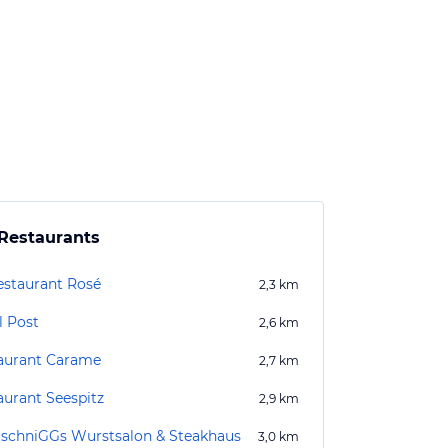
Restaurants
estaurant Rosé
2,3
km
l Post
2,6
km
aurant Carame
2,7
km
aurant Seespitz
2,9
km
tschniGGs Wurstsalon & Steakhaus
3,0
km