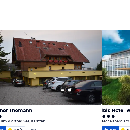
Bild
Bild
Bild
melden
melden
melden
von Christine
von Christine
von Christine
thof Thomann
ibis Hotel 
 am Wörther See, Kärnten
Techelsberg am
6
%
4,8
/
6
82
%
4