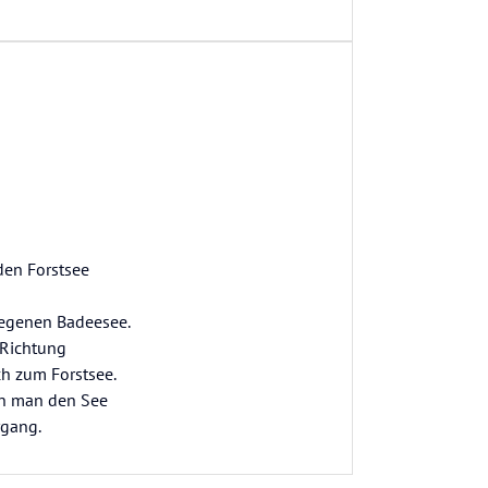
den Forstsee
legenen Badeesee.
 Richtung
ch zum Forstsee.
ann man den See
rgang.