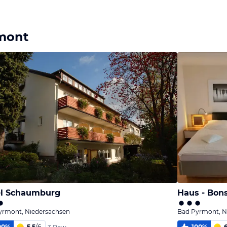
Bild
Bild
Bild
melden
melden
melden
von Sebastian
von Sebastian
von Wolfram
rmont
el Schaumburg
Haus - Bon
yrmont, Niedersachsen
Bad Pyrmont, N
00
%
5,5
/
6
100
%