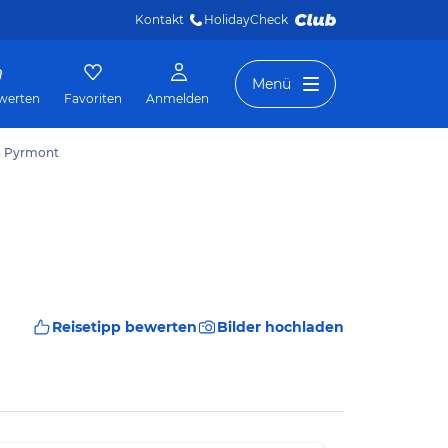
Kontakt
HolidayCheck 
Menü
werten
Favoriten
Anmelden
n Pyrmont
Reisetipp bewerten
Bilder hochladen