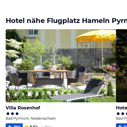
Bild
Bild
Bild
Bild
melden
melden
melden
melden
von Sebastian
von Sebastian
von Sebastian
von Sebastian
Hotel nähe Flugplatz Hameln Py
Villa Rosenhof
Hot
Bad Pyrmont, Niedersachsen
Bad P
76
%
5,3
/
6
1