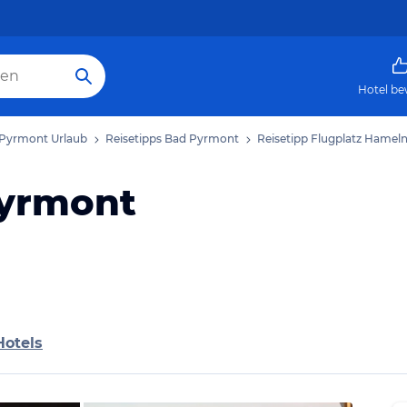
Hotel be
Pyrmont Urlaub
Reisetipps Bad Pyrmont
Reisetipp Flugplatz Hamel
Pyrmont
Hotels