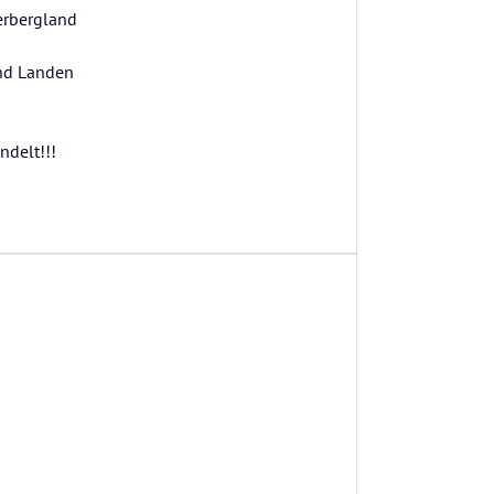
erbergland
und Landen
ndelt!!!