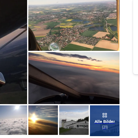
Bild melden
von Sebastian
Bild melden
von Sebastian
Alle Bilder
(
21
)