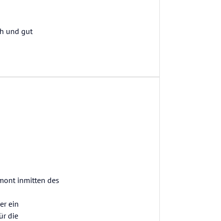
ch und gut
mont inmitten des
er ein
ür die