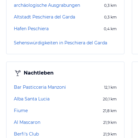
archäologische Ausgrabungen
0,3
km
Altstadt Peschiera del Garda
0,3
km
Hafen Peschiera
0,4
km
Sehenswürdigkeiten in Peschiera del Garda
Nachtleben
Bar Pasticceria Manzoni
12,1
km
Alba Santa Lucia
20,1
km
Fiume
21,8
km
Al Mascaron
21,9
km
Berfi's Club
21,9
km