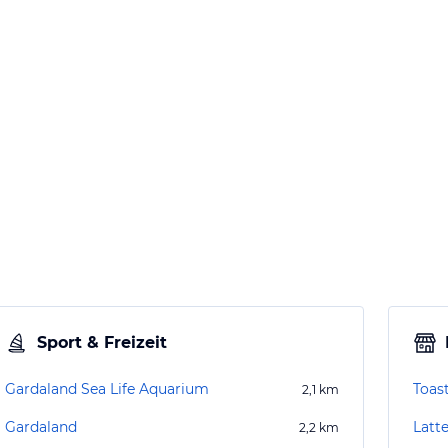
Sport & Freizeit
Gardaland Sea Life Aquarium
Toast
2,1
km
Gardaland
Latte
2,2
km