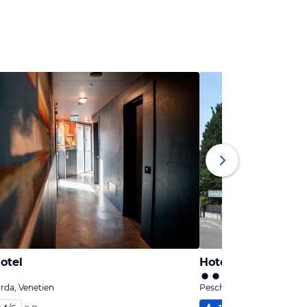
otel
Hotel Valentina
rda, Venetien
Peschiera del Garda, Vene