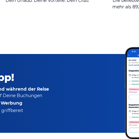
Dein Urlaub. Deine Vorteile. Dein Club.
Die beliebte
mehr als 8
pp!
und während der Reise
f Deine Buchungen
e Werbung
griffbereit