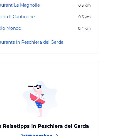
aurant Le Magnolie
0,3
km
oria Il Cantinone
0,3
km
olo Mondo
0,4
km
aurants in Peschiera del Garda
e Reisetipps in Peschiera del Garda