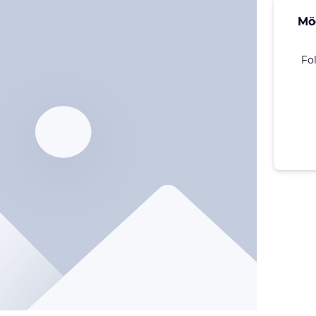
Mö
Fo