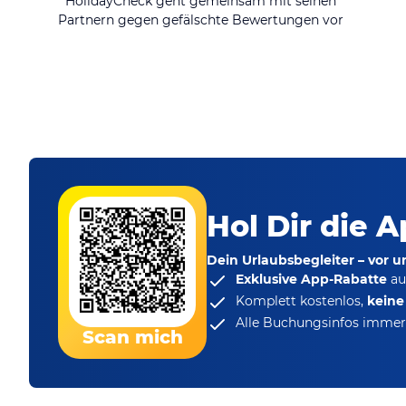
HolidayCheck geht gemeinsam mit seinen
Partnern gegen gefälschte Bewertungen vor
Hol Dir die A
Dein Urlaubsbegleiter – vor 
Exklusive App-Rabatte
au
Komplett kostenlos,
kein
Alle Buchungsinfos immer 
Scan mich