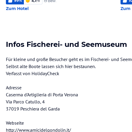
99
%
5,7
/
6
1
19 Bew.
Zum Hotel
Zum 
Infos Fischerei- und Seemuseum
Für kleine und große Besucher geht es im Fischerei- und See
Selbst alte Boote lassen sich hier bestaunen.
Verfasst von HolidayCheck
Adresse
Caserma d'Artiglieria di Porta Verona
Via Parco Catullo, 4
37019 Peschiera del Garda
Webseite
http://www.amicidelgondolin.it/