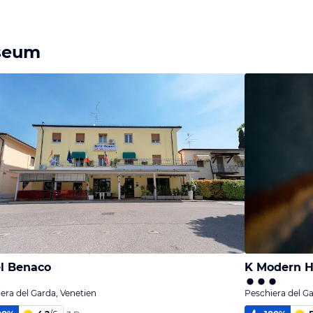
useum
l Benaco
K Modern H
era del Garda, Venetien
Peschiera del Ga