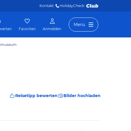
Kontakt
HolidayCheck 
Menü
werten
Favoriten
Anmelden
Seemuseum
Reisetipp bewerten
Bilder hochladen