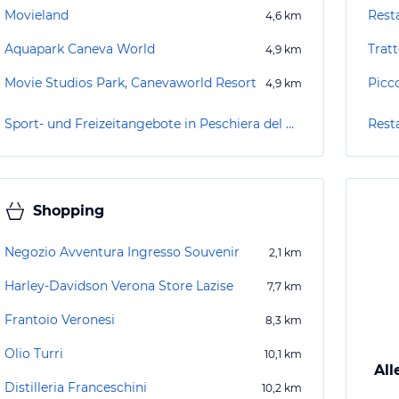
Movieland
Rest
4,6
km
Aquapark Caneva World
Tratt
4,9
km
Movie Studios Park, Canevaworld Resort
Picc
4,9
km
Sport- und Freizeitangebote in Peschiera del Garda
Rest
Shopping
Negozio Avventura Ingresso Souvenir
2,1
km
Harley-Davidson Verona Store Lazise
7,7
km
Frantoio Veronesi
8,3
km
Olio Turri
10,1
km
All
Distilleria Franceschini
10,2
km