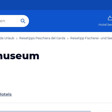
Hotel be
rda Urlaub
Reisetipps Peschiera del Garda
Reisetipp Fischerei- und 
emuseum
Hotels