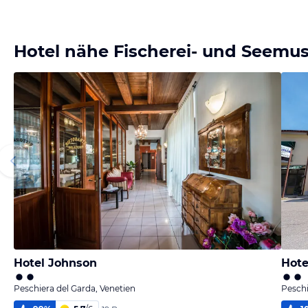
Hotel nähe Fischerei- und Seem
Hotel Johnson
Hote
Peschiera del Garda, Venetien
Peschi