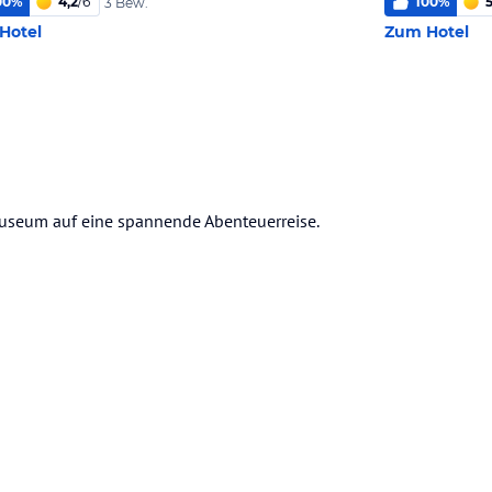
00
%
4,2
/
6
100
%
5
3 Bew.
Hotel
Zum Hotel
museum auf eine spannende Abenteuerreise.