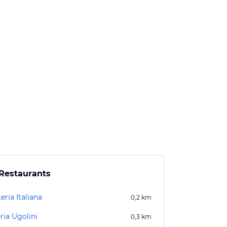
Restaurants
eria Italiana
0,2
km
ria Ugolini
0,3
km