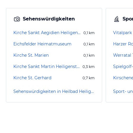
Sehenswürdigkeiten
Spor
Kirche Sankt Aegidien Heiligenstadt
Vitalpark
0,1
km
Eichsfelder Heimatmuseum
Harzer R
0,1
km
Kirche St. Marien
Werratal
0,1
km
Kirche Sankt Martin Heiligenstadt
0,3
km
Kirche St. Gerhard
Kirschene
0,7
km
Sehenswürdigkeiten in Heilbad Heiligenstadt