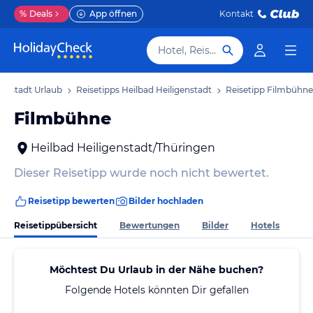
%
Deals
App öffnen
Kontakt
Hotel, Reiseziel
genstadt Urlaub
Reisetipps Heilbad Heiligenstadt
Reisetipp Filmbühne
Filmbühne
Heilbad Heiligenstadt/Thüringen
Dieser Reisetipp wurde noch nicht bewertet.
Reisetipp bewerten
Bilder hochladen
Reisetippübersicht
Bewertungen
Bilder
Hotels
Möchtest Du Urlaub in der Nähe buchen?
Folgende Hotels könnten Dir gefallen