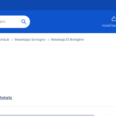
Hotel be
Urlaub
Reisetipps Sonogno
Reisetipp El Boteghin
Hotels