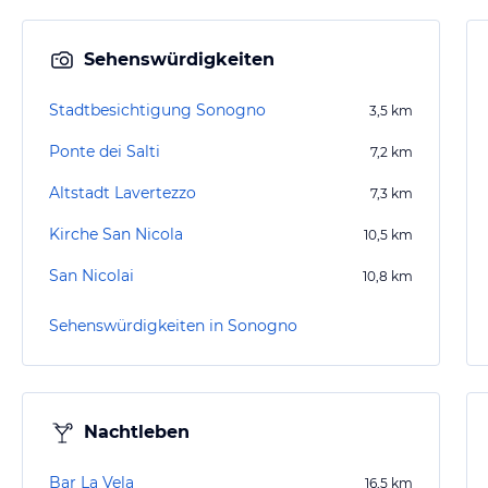
Sehenswürdigkeiten
Stadtbesichtigung Sonogno
3,5
km
Ponte dei Salti
7,2
km
Altstadt Lavertezzo
7,3
km
Kirche San Nicola
10,5
km
San Nicolai
10,8
km
Sehenswürdigkeiten in Sonogno
Nachtleben
Bar La Vela
16,5
km