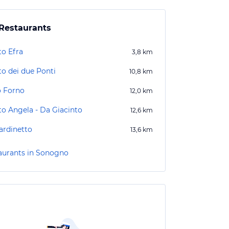
Restaurants
to Efra
3,8
km
to dei due Ponti
10,8
km
o Forno
12,0
km
to Angela - Da Giacinto
12,6
km
ardinetto
13,6
km
aurants in Sonogno