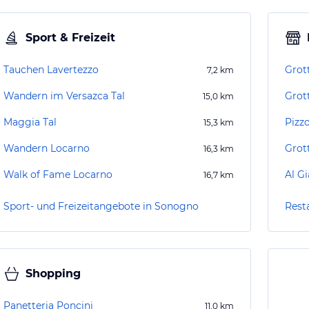
Sport & Freizeit
Tauchen Lavertezzo
Grot
7,2
km
Wandern im Versazca Tal
Grot
15,0
km
Maggia Tal
Pizz
15,3
km
Wandern Locarno
Grot
16,3
km
Walk of Fame Locarno
Al Gi
16,7
km
Sport- und Freizeitangebote in Sonogno
Rest
Shopping
Panetteria Poncini
11,0
km