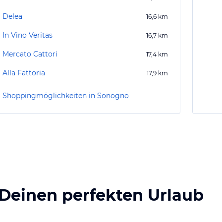
Delea
16,6
km
In Vino Veritas
16,7
km
Mercato Cattori
17,4
km
Alla Fattoria
17,9
km
Shoppingmöglichkeiten in Sonogno
 Deinen perfekten Urlaub