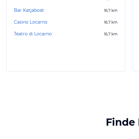
Bar Katjaboat
16,7
km
Casino Locarno
16,7
km
Teatro di Locarno
16,7
km
Finde