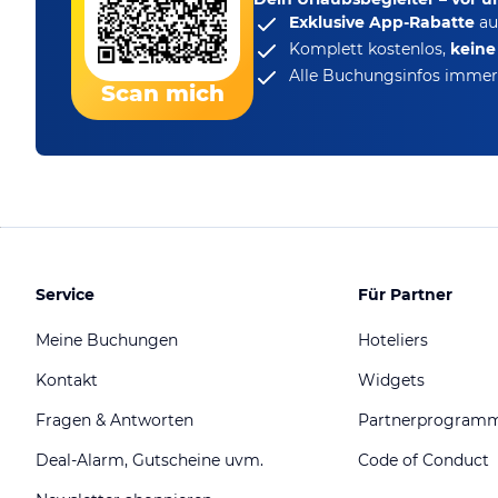
Exklusive App-Rabatte
au
Komplett kostenlos,
kein
Alle Buchungsinfos immer 
Scan mich
Service
Für Partner
Meine Buchungen
Hoteliers
Kontakt
Widgets
Fragen & Antworten
Partnerprogram
Deal-Alarm, Gutscheine uvm.
Code of Conduct