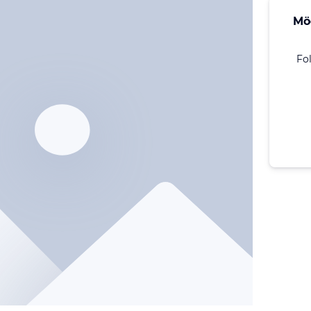
Mö
Fo