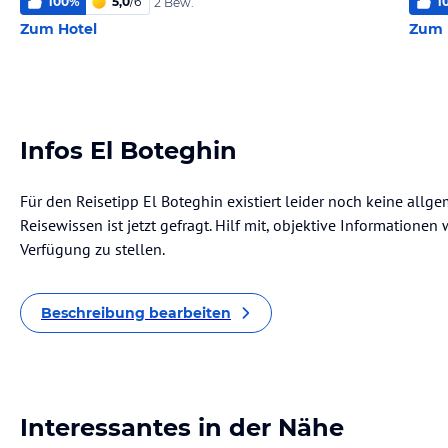
100
%
5,0
/
6
1
2 Bew.
Zum Hotel
Zum 
Infos El Boteghin
Für den Reisetipp El Boteghin existiert leider noch keine allg
Reisewissen ist jetzt gefragt. Hilf mit, objektive Informatione
Verfügung zu stellen.
Beschreibung bearbeiten
Interessantes in der Nähe