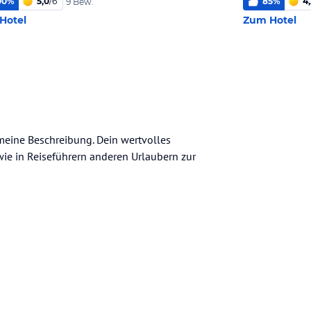
00
%
5,0
/
6
85
%
4,
9 Bew.
Hotel
Zum Hotel
emeine Beschreibung. Dein wertvolles
n wie in Reiseführern anderen Urlaubern zur