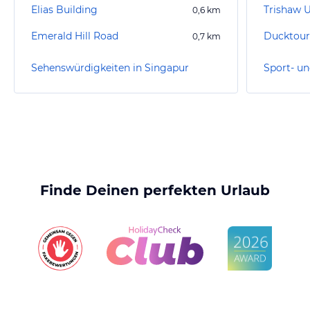
Elias Building
Trishaw 
0,6
km
Emerald Hill Road
Ducktour
0,7
km
Sehenswürdigkeiten in Singapur
Finde Deinen perfekten Urlaub