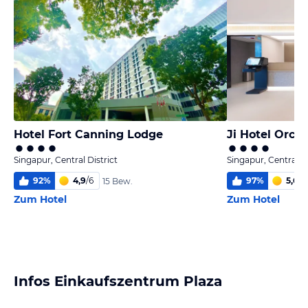
Hotel Fort Canning Lodge
Ji Hotel Orch
Singapur, Central District
Singapur, Central Di
92
%
4,9
/
6
97
%
5,6
/
6
15 Bew.
Zum Hotel
Zum Hotel
Infos Einkaufszentrum Plaza