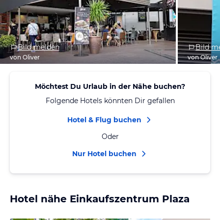
Bild melden
Bild m
von Oliver
von Oliver
Möchtest Du Urlaub in der Nähe buchen?
Folgende Hotels könnten Dir gefallen
Hotel & Flug buchen
Oder
Nur Hotel buchen
Hotel nähe Einkaufszentrum Plaza