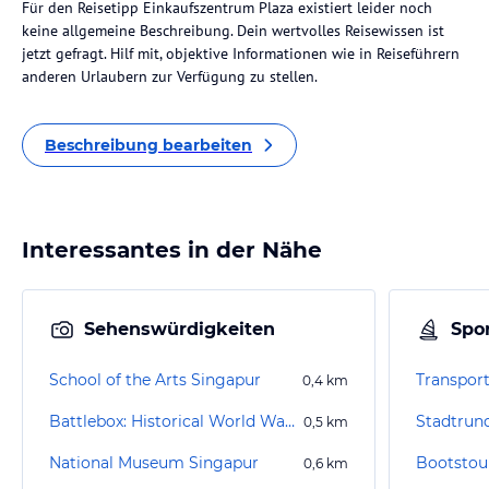
Für den Reisetipp Einkaufszentrum Plaza existiert leider noch
keine allgemeine Beschreibung. Dein wertvolles Reisewissen ist
jetzt gefragt. Hilf mit, objektive Informationen wie in Reiseführern
anderen Urlaubern zur Verfügung zu stellen.
Beschreibung bearbeiten
Interessantes in der Nähe
Sehenswürdigkeiten
Spor
School of the Arts Singapur
Transpor
0,4
km
Battlebox: Historical World War II Bunker Singapore
Stadtrun
0,5
km
National Museum Singapur
Bootstou
0,6
km