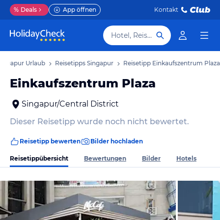
%
Deals
App öffnen
Kontakt
Hotel, Reiseziel
Singapur Urlaub
Reisetipps Singapur
Reisetipp Einkaufszentrum Plaza
Einkaufszentrum Plaza
Singapur/Central District
Dieser Reisetipp wurde noch nicht bewertet.
Reisetipp bewerten
Bilder hochladen
Reisetippübersicht
Bewertungen
Bilder
Hotels