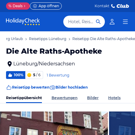
%
Deals
App öffnen
Kontakt
Hotel, Reiseziel
eburg Urlaub
Reisetipps Lüneburg
Reisetipp Die Alte Raths-Apotheke
Die Alte Raths-Apotheke
Lüneburg/Niedersachsen
100%
5
/ 6
1 Bewertung
Reisetipp bewerten
Bilder hochladen
Reisetippübersicht
Bewertungen
Bilder
Hotels