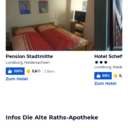
Pension Stadtmitte
Hotel Scheffle
Lüneburg, Niedersachsen
Lüneburg, Nieders
100
%
5,6
/
6
2 Bew.
98
%
5,0
/
6
Zum Hotel
Zum Hotel
Infos Die Alte Raths-Apotheke