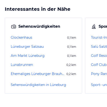
Interessantes in der Nähe
Sehenswürdigkeiten
Spor
Glockenhaus
Tourist-
0,1
km
Lüneburger Salzsau
Salü Sal
0,1
km
Am Markt Lüneburg
Golf Reso
0,1
km
Lunabrunnen
Golf Club
0,2
km
Ehemaliges Lüneburger Brauhaus
Pony Ran
0,2
km
Sehenswürdigkeiten in Lüneburg