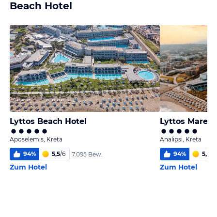
Beach Hotel
Lyttos Beach Hotel
Lyttos Mare A
Aposelemis, Kreta
Analipsi, Kreta
94
%
5,5
/
6
94
%
5,6
/
6
7.095 Bew.
Zum Hotel
Zum Hotel