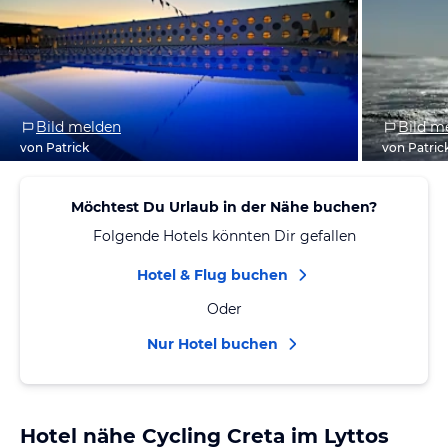
Bild melden
Bild m
von Patrick
von Patric
Möchtest Du Urlaub in der Nähe buchen?
Folgende Hotels könnten Dir gefallen
Hotel & Flug buchen
Oder
Nur Hotel buchen
Hotel nähe Cycling Creta im Lyttos