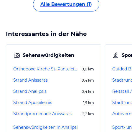
Alle Bewertungen (1)
Interessantes in der Nähe
Sehenswürdigkeiten
Spor
Orthodoxe Kirche St. Panteleimon
Guided B
0,0
km
Strand Anissaras
Stadtrun
0,4
km
Strand Analipsis
Reitstall 
0,4
km
Strand Aposelemis
Stadtrun
1,9
km
Strandpromenade Anissaras
Autoverm
2,2
km
Sehenswürdigkeiten in Analipsi
Sport- un