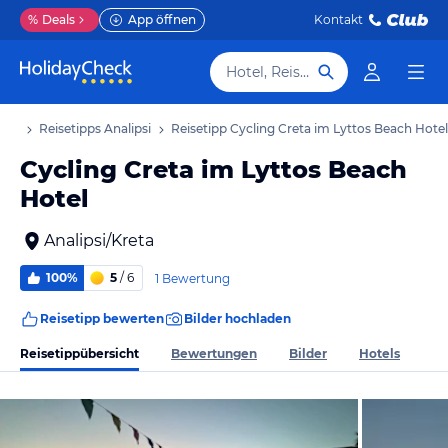
%
Deals
App öffnen
Kontakt
Hotel, Reiseziel
laub
Reisetipps Analipsi
Reisetipp Cycling Creta im Lyttos Beach Hotel
Cycling Creta im Lyttos Beach
Hotel
Analipsi/Kreta
100%
5
/ 6
1 Bewertung
Reisetipp bewerten
Bilder hochladen
Reisetippübersicht
Bewertungen
Bilder
Hotels