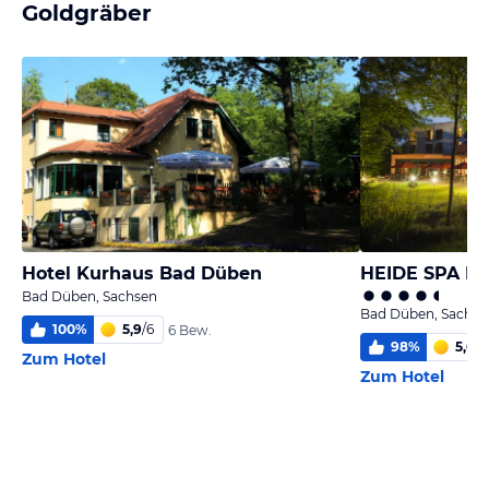
Goldgräber
Hotel Kurhaus Bad Düben
HEIDE SPA Ho
Bad Düben, Sachsen
Bad Düben, Sachse
100
%
5,9
/
6
6 Bew.
98
%
5,6
/
6
Zum Hotel
Zum Hotel