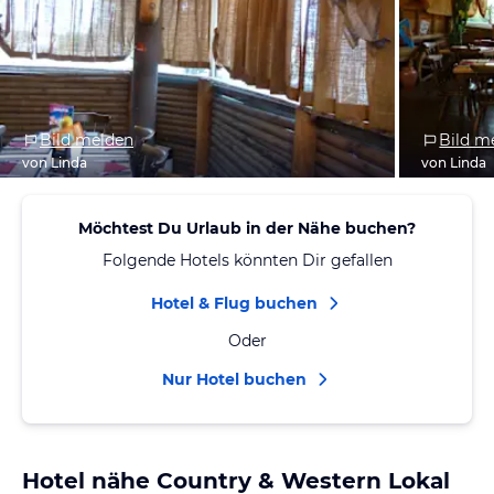
Bild melden
Bild m
von Linda
von Linda
Möchtest Du Urlaub in der Nähe buchen?
Folgende Hotels könnten Dir gefallen
Hotel & Flug buchen
Oder
Nur Hotel buchen
Hotel nähe Country & Western Lokal