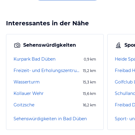
Interessantes in der Nähe
Sehenswürdigkeiten
Spor
Kurpark Bad Düben
Heide Sp
0,9
km
Freizeit- und Erholungszentrum am Kiessee
Freibad
15,2
km
Wasserturm
Golfclub 
15,3
km
Kollauer Wehr
Schullan
15,6
km
Goitzsche
Freibad D
16,2
km
Sehenswürdigkeiten in Bad Düben