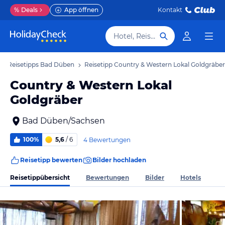
%
Deals
App öffnen
Kontakt
Hotel, Reiseziel
Reisetipps Bad Düben
Reisetipp Country & Western Lokal Goldgräber
Country & Western Lokal
Goldgräber
Bad Düben/Sachsen
100%
5,6
/ 6
4 Bewertungen
Reisetipp bewerten
Bilder hochladen
Reisetippübersicht
Bewertungen
Bilder
Hotels