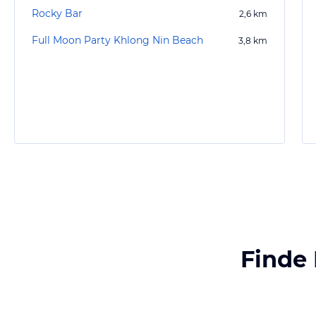
Rocky Bar
2,6
km
Full Moon Party Khlong Nin Beach
3,8
km
Finde