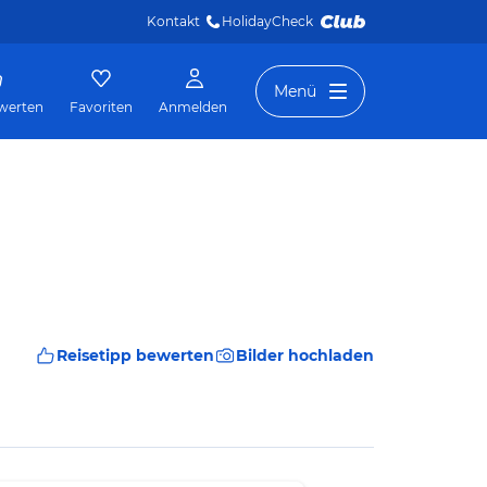
Kontakt
HolidayCheck 
Menü
werten
Favoriten
Anmelden
Reisetipp bewerten
Bilder hochladen