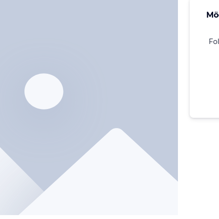
Mö
Fo