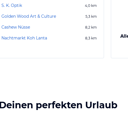
S. K. Optik
4,0
km
Golden Wood Art & Culture
5,3
km
Cashew Nüsse
8,2
km
All
Nachtmarkt Koh Lanta
8,3
km
 Deinen perfekten Urlaub