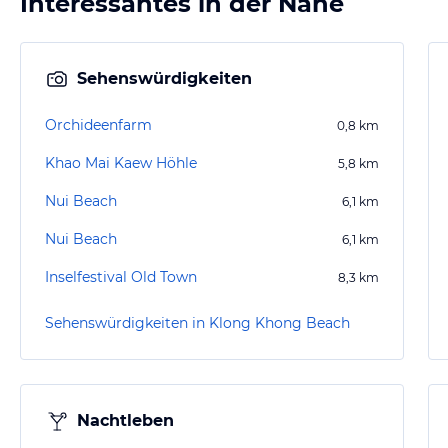
Interessantes in der Nähe
Sehenswürdigkeiten
Orchideenfarm
0,8
km
Khao Mai Kaew Höhle
5,8
km
Nui Beach
6,1
km
Nui Beach
6,1
km
Inselfestival Old Town
8,3
km
Sehenswürdigkeiten in Klong Khong Beach
Nachtleben