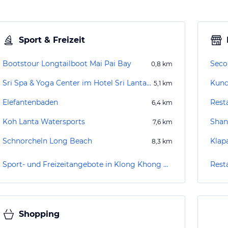
Sport & Freizeit
Bootstour Longtailboot Mai Pai Bay
Sec
0,8
km
Sri Spa & Yoga Center im Hotel Sri Lanta Resort
Kund
5,1
km
Elefantenbaden
Rest
6,4
km
Koh Lanta Watersports
Shan
7,6
km
Schnorcheln Long Beach
Klap
8,3
km
Sport- und Freizeitangebote in Klong Khong Beach
Rest
Shopping