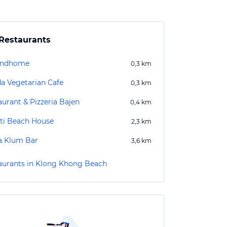
Restaurants
ondhome
0,3
km
a Vegetarian Cafe
0,3
km
aurant & Pizzeria Bajen
0,4
km
ti Beach House
2,3
km
a Klum Bar
3,6
km
aurants in Klong Khong Beach