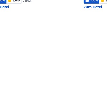
00
%
5,0
/
6
100
%
5
2 Bew.
Hotel
Zum Hotel