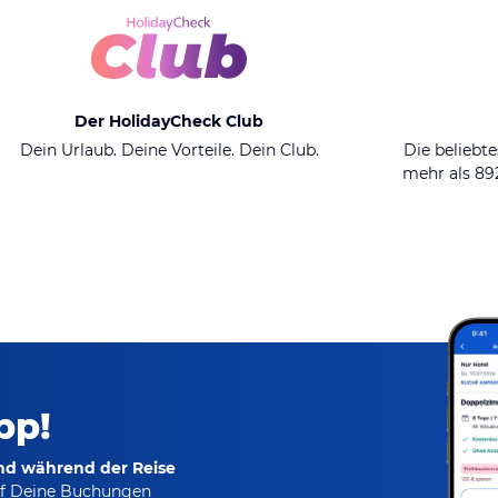
Der HolidayCheck Club
Dein Urlaub. Deine Vorteile. Dein Club.
Die beliebte
mehr als 8
pp!
und während der Reise
f Deine Buchungen