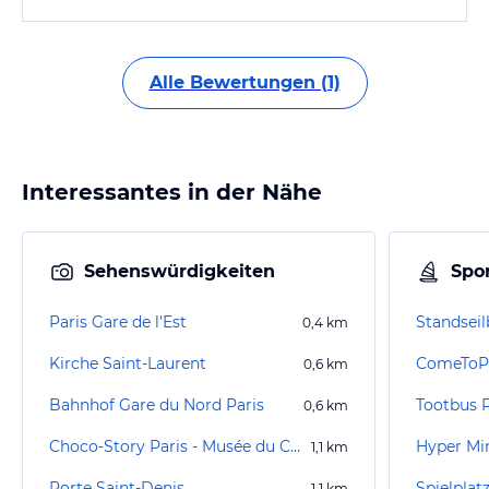
Alle Bewertungen (1)
Interessantes in der Nähe
Sehenswürdigkeiten
Spor
Paris Gare de l'Est
Standsei
0,4
km
Kirche Saint-Laurent
ComeToPa
0,6
km
Bahnhof Gare du Nord Paris
Tootbus P
0,6
km
Choco-Story Paris - Musée du Chocolat
Hyper Min
1,1
km
Porte Saint-Denis
Spielplatz
1,1
km