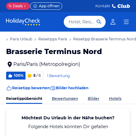
%
Deals
App öffnen
Kontakt
Hotel, Reiseziel
aub
Paris Urlaub
Reisetipps Paris
Reisetipp Brasserie Terminus Nord
Brasserie Terminus Nord
Paris/Paris (Metropolregion)
100%
5
/ 6
1 Bewertung
Reisetipp bewerten
Bilder hochladen
Reisetippübersicht
Bewertungen
Bilder
Hotels
Möchtest Du Urlaub in der Nähe buchen?
Folgende Hotels könnten Dir gefallen