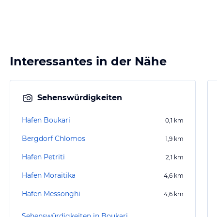
Interessantes in der Nähe
Sehenswürdigkeiten
Hafen Boukari
0,1
km
Bergdorf Chlomos
1,9
km
Hafen Petriti
2,1
km
Hafen Moraitika
4,6
km
Hafen Messonghi
4,6
km
Sehenswürdigkeiten in Boukari