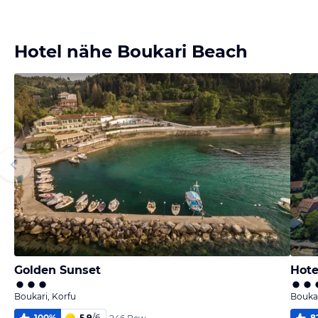
Bild
Bild
Bild
Bild
melden
melden
melden
melden
von Peter
von Andreas
von Sarah
von Sarah
Hotel nähe Boukari Beach
Golden Sunset
Hote
Boukari, Korfu
Boukar
100
%
5,9
/
6
8