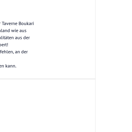
r Taverne Boukari
nland wie aus
litäten aus der
ert!
fehlen, an der
en kann.