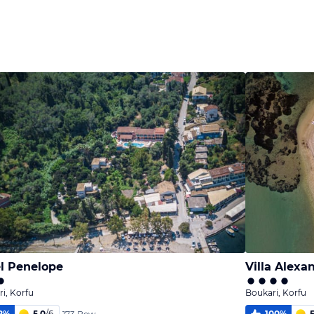
Bild
Bild
Bild
melden
melden
melden
von Sarah
von Sarah
von Sarah
l Penelope
Villa Alexa
i, Korfu
Boukari, Korfu
2
%
5,0
/
6
100
%
5