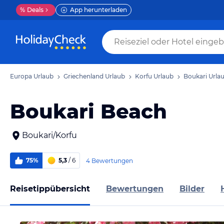
%
Deals
App herunterladen
Europa Urlaub
Griechenland Urlaub
Korfu Urlaub
Boukari Urla
Boukari Beach
Boukari/Korfu
75%
5,3
/ 6
4 Bewertungen
Reisetippübersicht
Bewertungen
Bilder