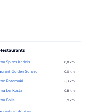
Restaurants
rna Spiros Karidis
0,0
km
aurant Golden Sunset
0,0
km
rne Potamaki
0,3
km
rna bei Kosta
0,8
km
rna Balis
1,9
km
aurants in Boukari