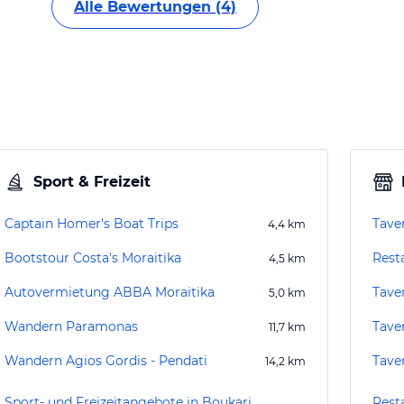
Alle Bewertungen (4)
Sport & Freizeit
Captain Homer's Boat Trips
Tave
4,4
km
Bootstour Costa's Moraitika
Rest
4,5
km
Autovermietung ABBA Moraitika
Tave
5,0
km
Wandern Paramonas
Tave
11,7
km
Wandern Agios Gordis - Pendati
Tave
14,2
km
Sport- und Freizeitangebote in Boukari
Rest