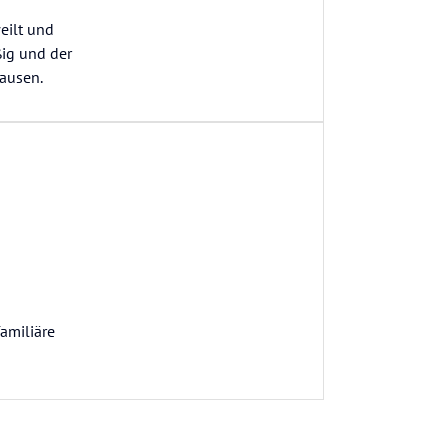
eilt und
ßig und der
sausen.
amiliäre