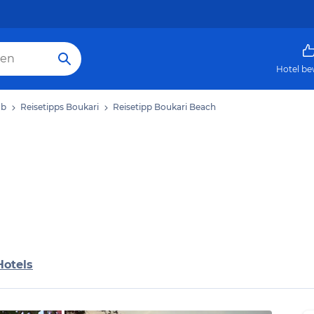
Hotel be
ub
Reisetipps Boukari
Reisetipp Boukari Beach
Hotels