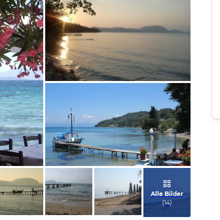
Bild melden
von Günther
Bild melden
von Peter
Alle Bilder
(
14
)