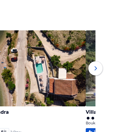
ndra
Villa Boukari Beac
Boukari, Korfu
,5
/
6
100
%
5,0
/
6