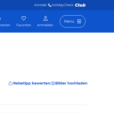
Kontakt
HolidayCheck 
Menü
werten
Favoriten
Anmelden
Reisetipp bewerten
Bilder hochladen