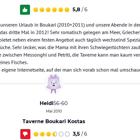
5,8
/ 6
r unseren Urlaub in Boukari (2010+2011) und unsere Abende in de
das dritte Mal in 2012! Sehr romatisch gelegen am Meer, Grieche
ietet neben einem festen Angebot auch täglich wechselnd Spezia
üche. Sehr lecker, was die Mama mit ihren Schwiegertöchtern zaub
ße zwischen Messonghi und Petriti, die Taverne kann man kaum ver
eines Fisches.
e eigene Internetseite, auf der man sich vorab schon mal umschau
Heidi
56-60
Mai 2010
Taverne Boukari Kostas
3,5
/ 6