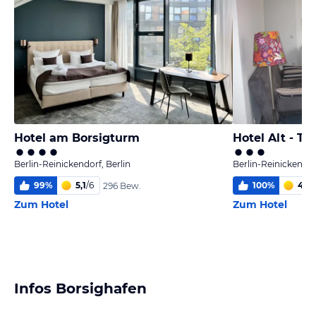
Hotel am Borsigturm
Hotel Alt - Te
Berlin-Reinickendorf, Berlin
Berlin-Reinickendorf
99
%
5,1
/
6
100
%
4,6
/
296 Bew.
Zum Hotel
Zum Hotel
Infos Borsighafen