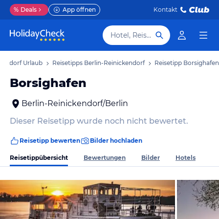
%
Deals
App öffnen
Kontakt
Hotel, Reiseziel
ckendorf Urlaub
Reisetipps Berlin-Reinickendorf
Reisetipp Borsighafen
Borsighafen
Berlin-Reinickendorf/Berlin
Dieser Reisetipp wurde noch nicht bewertet.
Reisetipp bewerten
Bilder hochladen
Reisetippübersicht
Bewertungen
Bilder
Hotels