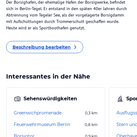
Der Borsighafen, der ehemalige Hafen der Borsigwerke, befindet
sich in Berlin-Tegel. Er entstand in den späten 40er Jahren durch
Abtrennung vom Tegeler See, als der vorgelagerte Borsigdamm
mit Aufschüttungen durch Trümmerschutt geschaffen wurde.
Heute wird er als Sportboothafen genutzt.
Beschreibung bearbeiten
Interessantes in der Nähe
Sehenswürdigkeiten
Spor
Greenwichpromenade
Ausflugs
0,3
km
Feuerwehrmuseum Berlin
Stern un
0,8
km
Borsigtor
Oberhave
0,9
km