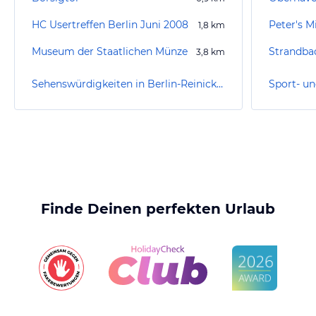
HC Usertreffen Berlin Juni 2008
Peter's M
1,8
km
Museum der Staatlichen Münze
Strandba
3,8
km
Sehenswürdigkeiten in Berlin-Reinickendorf
Finde Deinen perfekten Urlaub