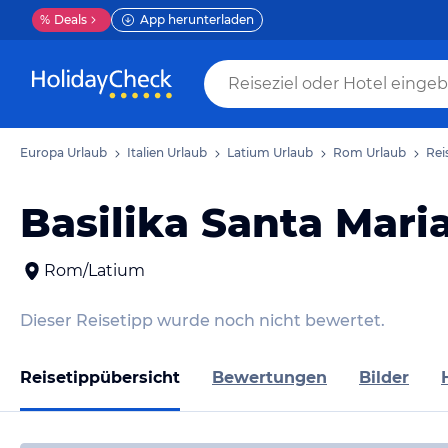
%
Deals
App herunterladen
Europa Urlaub
Italien Urlaub
Latium Urlaub
Rom Urlaub
Rei
Basilika Santa Maria
Rom/Latium
Dieser Reisetipp wurde noch nicht bewertet.
Reisetippübersicht
Bewertungen
Bilder