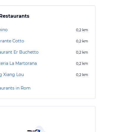
Restaurants
ino
0,2
km
orante Cotto
0,2
km
aurant Er Buchetto
0,2
km
teria La Martorana
0,2
km
 Xiang Lou
0,2
km
aurants in Rom