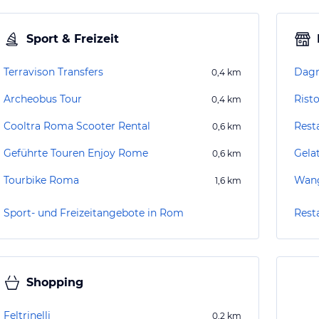
Sport & Freizeit
Terravison Transfers
Dagn
0,4
km
Archeobus Tour
Rist
0,4
km
Cooltra Roma Scooter Rental
Rest
0,6
km
Geführte Touren Enjoy Rome
Gela
0,6
km
Tourbike Roma
Wang
1,6
km
Sport- und Freizeitangebote in Rom
Rest
Shopping
Feltrinelli
0,2
km