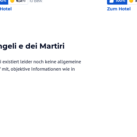
00
%
6,0
/
6
100
%
5
10 Bew.
Hotel
Zum Hotel
geli e dei Martiri
i existiert leider noch keine allgemeine
f mit, objektive Informationen wie in