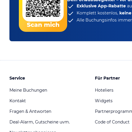
Exklusive App-Rabatte
au
Komplett kostenlos,
kein
Alle Buchungsinfos immer 
Scan mich
Service
Für Partner
Meine Buchungen
Hoteliers
Kontakt
Widgets
Fragen & Antworten
Partnerprogram
Deal-Alarm, Gutscheine uvm.
Code of Conduct