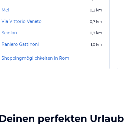
Mel
0,2
km
Via Vittorio Veneto
0,7
km
Sciolari
0,7
km
Raniero Gattinoni
1,0
km
Shoppingmöglichkeiten in Rom
 Deinen perfekten Urlaub