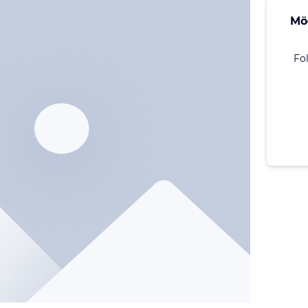
Mö
Fo