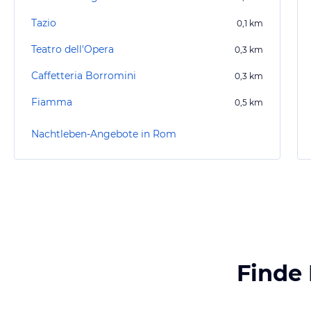
Tazio
0,1
km
Teatro dell'Opera
0,3
km
Caffetteria Borromini
0,3
km
Fiamma
0,5
km
Nachtleben-Angebote in Rom
Finde