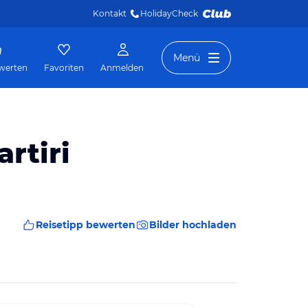
Kontakt
HolidayCheck 
Menü
werten
Favoriten
Anmelden
rtiri
Reisetipp bewerten
Bilder hochladen