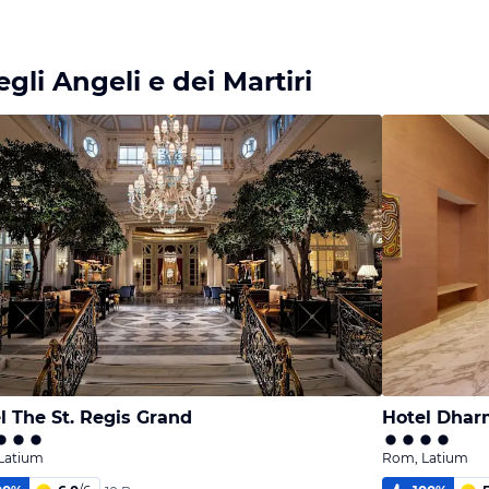
gli Angeli e dei Martiri
l The St. Regis Grand
Hotel Dha
Latium
Rom, Latium