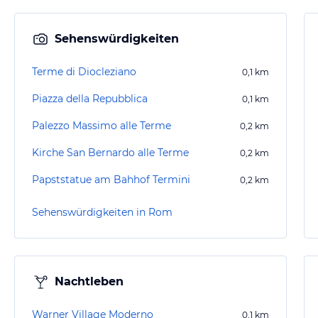
Sehenswürdigkeiten
Terme di Diocleziano
0,1
km
Piazza della Repubblica
0,1
km
Palezzo Massimo alle Terme
0,2
km
Kirche San Bernardo alle Terme
0,2
km
Papststatue am Bahhof Termini
0,2
km
Sehenswürdigkeiten in Rom
Nachtleben
Warner Village Moderno
0,1
km