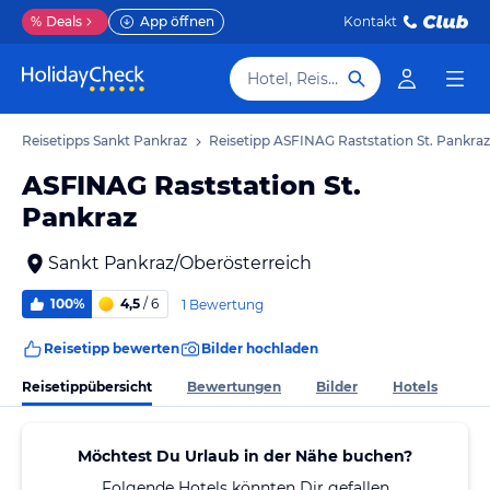
%
Deals
App öffnen
Kontakt
Hotel, Reiseziel
Reisetipps Sankt Pankraz
Reisetipp ASFINAG Raststation St. Pankraz
ASFINAG Raststation St.
Pankraz
Sankt Pankraz/Oberösterreich
100%
4,5
/ 6
1 Bewertung
Reisetipp bewerten
Bilder hochladen
Reisetippübersicht
Bewertungen
Bilder
Hotels
Möchtest Du Urlaub in der Nähe buchen?
Folgende Hotels könnten Dir gefallen