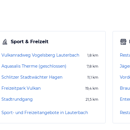
Sport & Freizeit
Vulkanradweg Vogelsberg Lauterbach
Rest
1,8
km
Aquasalis Therme (geschlossen)
Jäge
7,8
km
Schlitzer Stadtwächter Hagen
Vord
11,1
km
Freizeitpark Vulkan
Brau
19,4
km
Stadtrundgang
Ente
21,5
km
Sport- und Freizeitangebote in Lauterbach
Rest