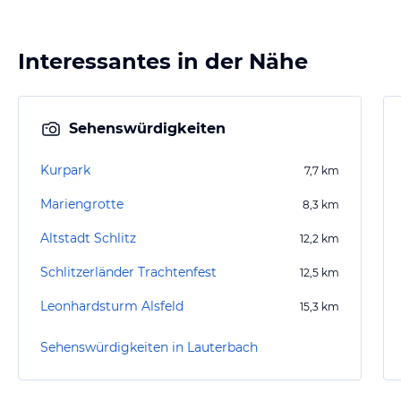
Interessantes in der Nähe
Sehenswürdigkeiten
Kurpark
7,7
km
Mariengrotte
8,3
km
Altstadt Schlitz
12,2
km
Schlitzerländer Trachtenfest
12,5
km
Leonhardsturm Alsfeld
15,3
km
Sehenswürdigkeiten in Lauterbach