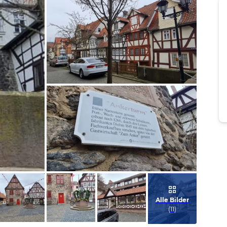
Bild melden
von Florian
Bild melden
von Florian
Alle Bilder
(
11
)