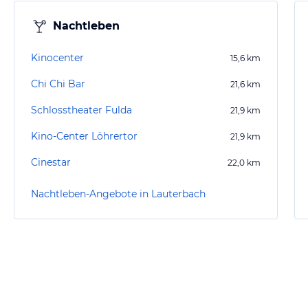
Nachtleben
Kinocenter
15,6
km
Chi Chi Bar
21,6
km
Schlosstheater Fulda
21,9
km
Kino-Center Löhrertor
21,9
km
Cinestar
22,0
km
Nachtleben-Angebote in Lauterbach