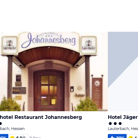
Bild
Bild
Bild
melden
melden
melden
von Florian
von Florian
von Florian
hotel Restaurant Johannesberg
Hotel Jäger
rbach, Hessen
Lauterbach, He
00
%
6,0
/
6
99
%
4