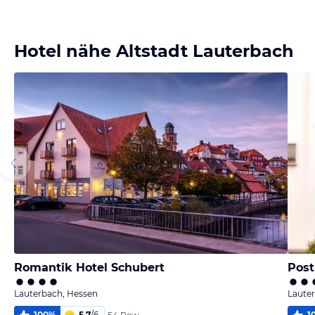
Bild
Bild
Bild
Bild
melden
melden
melden
melden
von Florian
von Florian
von Florian
von Florian
Hotel nähe Altstadt Lauterbach
Romantik Hotel Schubert
Post
Lauterbach, Hessen
Laute
100
%
5,7
/
6
1