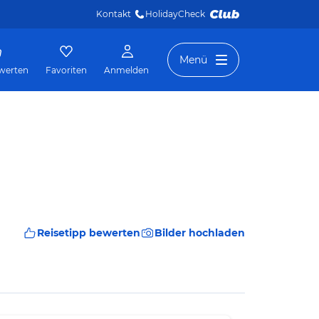
Kontakt
HolidayCheck 
Menü
werten
Favoriten
Anmelden
Reisetipp bewerten
Bilder hochladen