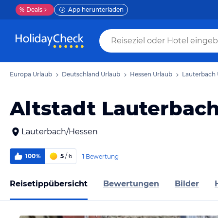
%
Deals
App herunterladen
Europa Urlaub
Deutschland Urlaub
Hessen Urlaub
Lauterbach 
Altstadt Lauterbac
Lauterbach/Hessen
100%
5
/ 6
1 Bewertung
Reisetippübersicht
Bewertungen
Bilder