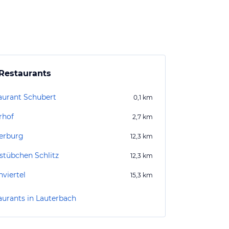
Restaurants
aurant Schubert
0,1
km
rhof
2,7
km
erburg
12,3
km
stübchen Schlitz
12,3
km
nviertel
15,3
km
aurants in Lauterbach