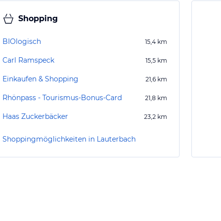
Shopping
BIOlogisch
15,4
km
Carl Ramspeck
15,5
km
Einkaufen & Shopping
21,6
km
Rhönpass - Tourismus-Bonus-Card
21,8
km
Haas Zuckerbäcker
23,2
km
Shoppingmöglichkeiten in Lauterbach